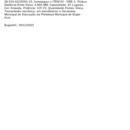
36.519.422
/0001-15, homologou o ITEM 02 - ORE 2, Ônibus
Distân
cia Entre Eixos: 4.800 MM, Capacidade: 45 Lugares,
Cor: Amarela, Potência:
115 CV, Quantidade Portas: Única,
Transmissão mecânica, em atendimento
a Secretaria
Municipal de Educação da Prefeitura Municipal de Bujari -
Acre.
Bujari/AC, 28/11/2025