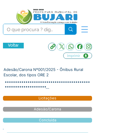
Voltar
Imprimir
Adesão/Carona Nº001/2025 - Ônibus Rural
Escolar, dos tipos ORE 2
*****************************************
********************...
Licitações
Adesão/Carona
Concluída