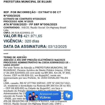
PREFEITURA MUNICIPAL DE BUJARI
REP. POR INCORREÇÃO - EXTRATO DE CT
N°030/2025
EXTRATO DE CONTRATO
N°030/2025
PROCESSO ADM. N°/2025
ATA N°008/2023 - PP SRP N°006/2023
CONTRATADO:
IVECO, Razã
o Social: On-Highway Brasil
Ltda
CNPJ:
36.519.422/0001-15
VALOR R$
421.971,65
320 dias
VIGÊNCIA:
DATA DA ASSINATURA:
03/12/2025
*********************************************************
****
TERMO DE ADESÃO
ADESÃO A ATA SRP PREGÃO ELETRÔNICO No6/2023
PROCESSO ADMINISTRATIVO No 23034.028908/2022-18 -
UASG 201057
Por este Termo de Adesão a PREFEITURA MUNICIPAL DE
BUJARI/AC, Pes
soa Jurídica de Direito Público Interno, CPNJ
n°.84.306.620/0001-43 com
sede na BR 364, Km 28, N°.900,
Centro, CEP no
69.926-111
, em Bujari/AC,
neste ato
representado por seu Prefeito, Sr. JOÃO EDVALDO TELES
DE
LIMA, casado, RG N°.077760 SSP/AC, CPF N°.030.517.812-
15, residente e
domiciliado na Rodovia BR 364 Km 28 no 401
– CEP
69.926-000
na Cidade
de Bujari/AC, em face o
resultado do Pregão Eletrônico SRP No 08/2023 –
Processo
Administrativo No
23034.028908
/2022-18 - UASG 201057,
oriun
do do Fundo Nacional de Desenvolvimento da Educação
- FNDE, por meio
da Central de Compras, resolve ADERIR a
ATA DE REGISTRO DE PREÇO
N°8/2023, cujo a empresa
IVECO, Razão Social: On-Highway Brasil Ltda.
CNPJ: