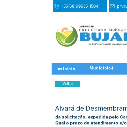
+55(68 99935-1504
pmbu
Município⬇️
🏡 Início
Voltar
Alvará de Desmembrame
da solicitação, expedida pelo Ca
Qual o prazo de atendimento e/