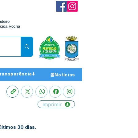
adeiro
cida Rocha
ransparência⬇️
📰Notícias
Imprimir
últimos 30 dias.