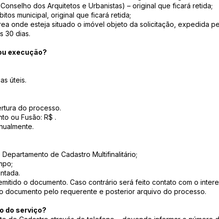
nselho dos Arquitetos e Urbanistas) – original que ficará retida;
tos municipal, original que ficará retida;
área onde esteja situado o imóvel objeto da solicitação, expedida pe
s 30 dias.
/ou execução?
s úteis.
rtura do processo.
o ou Fusão: R$ .
nualmente.
Departamento de Cadastro Multifinalitário;
mpo;
ntada.
mitido o documento. Caso contrário será feito contato com o inter
 do documento pelo requerente e posterior arquivo do processo.
 do serviço?