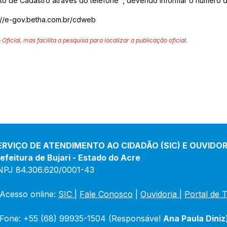
to de Cadastro através do telefone , devendo informar o número d
://e-gov.betha.com.br/cdweb
 Oficial, mas facilita a pesquisa para localizar a publicação oficial.
ERVIÇO DE ATENDIMENTO AO CIDADÃO (SIC) E OUVIDOR
efeitura de Bujari - Estado do Acre
NPJ 84.306.620/0001-43
Acesso online: 
SIC 
| 
Fale Conosco
 | 
Ouvidoria
|
Portal de 
Fone: +55 (68) 99935-1504 (Responsável 
Ana Paula Diniz