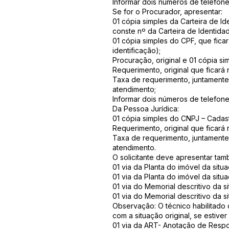
Informar dois números de telefone
Se for o Procurador, apresentar:
01 cópia simples da Carteira de I
conste nº da Carteira de Identidad
01 cópia simples do CPF, que fic
identificação);
Procuração, original e 01 cópia s
Requerimento, original que ficará 
Taxa de requerimento, juntamente
atendimento;
Informar dois números de telefone
Da Pessoa Jurídica:
01 cópia simples do CNPJ – Cadast
Requerimento, original que ficará 
Taxa de requerimento, juntamente
atendimento.
O solicitante deve apresentar ta
01 via da Planta do imóvel da situa
01 via da Planta do imóvel da situa
01 via do Memorial descritivo da sit
01 via do Memorial descritivo da si
Observação: O técnico habilitado 
com a situação original, se estiver
01 via da ART- Anotação de Resp