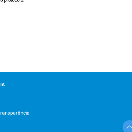
o protocolo.
IA
Transparência
)