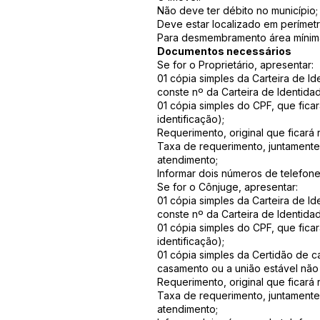
Não deve ter débito no município;
Deve estar localizado em perímet
Para desmembramento área mínim
Documentos necessários
Se for o Proprietário, apresentar:
01 cópia simples da Carteira de I
conste nº da Carteira de Identidad
01 cópia simples do CPF, que fic
identificação);
Requerimento, original que ficará 
Taxa de requerimento, juntamente
atendimento;
Informar dois números de telefone
Se for o Cônjuge, apresentar:
01 cópia simples da Carteira de I
conste nº da Carteira de Identidad
01 cópia simples do CPF, que fic
identificação);
01 cópia simples da Certidão de c
casamento ou a união estável não 
Requerimento, original que ficará 
Taxa de requerimento, juntamente
atendimento;