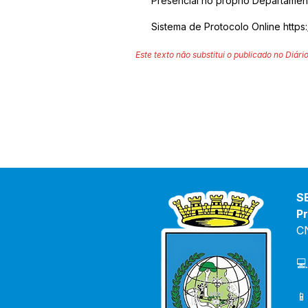
Presencial no próprio Departamen
Sistema de Protocolo Online
https
Este texto não substitui o publicado no Diário
S
Pr
C
💻
📱