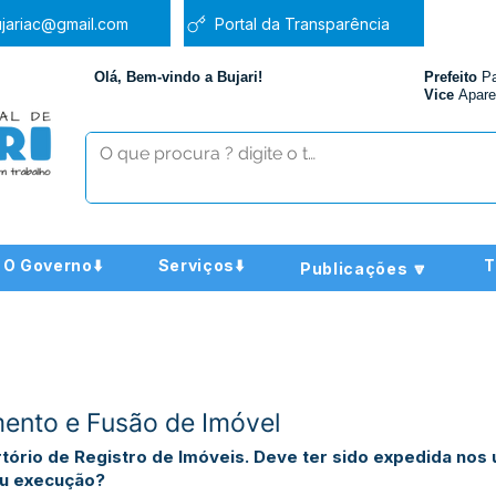
jariac@gmail.com
Portal da Transparência
Olá, Bem-vindo a Bujari!
Prefeito
P
Vice
Apare
O Governo⬇️
Serviços⬇️
T
Publicações 🔽
nto e Fusão de Imóvel
rtório de Registro de Imóveis. Deve ter sido expedida nos 
ou execução?