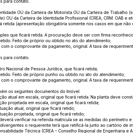
s para contato.
dentidade OU da Carteira de Motorista OU da Carteira de Trabalho 
e) OU da Carteira de Identidade Profissional (CREA, CRM. OAB e etc.
ará retida (apresentação obrigatória somente nos casos em que não
imples que ficará retida. A procuração deve ser com firma reconheci
retido. Feito de próprio ou obtido no ato do atendimento;
 com o comprovante de pagamento, original. A taxa de requeriment
s para contato.
ro Nacional de Pessoa Jurídica, que ficará retida;
retido. Feito de próprio punho ou obtido no ato do atendimento;
 com o comprovante de pagamento, original. A taxa de requeriment
mbém os seguintes documentos do Imóvel:
ção atual em escala, original que ficará retida. Na planta deve const
ção projetada em escala, original que ficará retida;
uação atual, original que ficará retido;
tuação projetada, original que ficará retido;
deverá verificar na referida matricula se as medidas do perímetro 
 divergentes o requerente terá que retificá-la junto ao cartório de i
onsabilidade Técnica (CREA – Conselho Regional de Engenharia e 