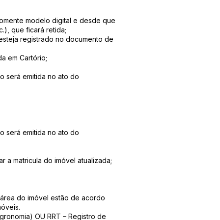
(somente modelo digital e desde que
), que ficará retida;
 esteja registrado no documento de
da em Cartório;
o será emitida no ato do
o será emitida no ato do
ar a matricula do imóvel atualizada;
e área do imóvel estão de acordo
móveis.
Agronomia) OU RRT – Registro de