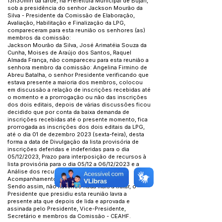
13h30min da tarde, na Prefeitura Municipal de Bujari,
sob a presidência do senhor Jackson Mourão da
Silva - Presidente da Comissão de Elaboração,
Avaliação, Habilitação e Finalização da LPG,
compareceram para esta reunião os senhores (as)
membros da comissão:
Jackson Mourão da Silva, José Arimatéia Souza da
Cunha, Moises de Araújo dos Santos, Raquel
Almada França, não compareceu para esta reunião a
senhora membro da comissão: Angelina Firmino de
Abreu Batalha, o senhor Presidente verificando que
estava presente a maioria dos membros, colocou
em discussão a relação de inscrições recebidas até
o momento e a prorrogação ou não das inscrições
dos dois editais, depois de várias discussões ficou
decidido que por conta da baixa demanda de
inscrições recebidas até o presente momento, fica
prorrogada as inscrições dos dois editais da LPG,
até o dia 01 de dezembro 2023 (sexta-feira), desta
forma a data de Divulgação da lista provisória de
inscrições deferidas e indeferidas para o dia
05/12/2023, Prazo para interposição de recursos à
lista provisória para o dia 05/12 a 06/12/2023 e a
Análise dos recursos pelo Comitê de
Acompanhamento para o dia 07/12/2023.
Sendo assim, não havendo nada mais a tratar, o
Presidente que presidiu esta reunião lavra a
presente ata que depois de lida e aprovada e
assinada pelo Presidente, Vice-Presidente,
Secretário e membros da Comissão - CEAHF.