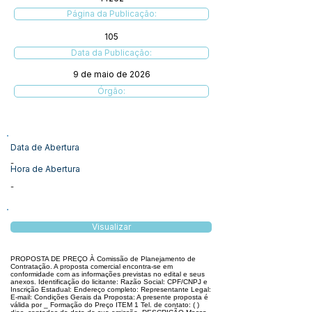
Página da Publicação:
105
Data da Publicação:
9 de maio de 2026
Órgão:
Data de Abertura
-
Hora de Abertura
-
Visualizar
PROPOSTA DE PREÇO À Comissão de Planejamento de
Contratação. A proposta comercial encontra-se em
conformidade com as informações previstas no edital e seus
anexos. Identificação do licitante: Razão Social: CPF/CNPJ e
Inscrição Estadual: Endereço completo: Representante Legal:
E-mail: Condições Gerais da Proposta: A presente proposta é
válida por _ Formação do Preço ITEM 1 Tel. de contato: ( )