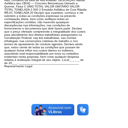
dias, contados da data de sua emissão. DESCRIÇÃO Massa
Asfáltica tipo CBUQ — Concreto Betuminoso Usinado a
Quente, Faixa C UNID TOTAL VALOR UNITÁRIO VALOR
TOTAL TONELADA 2.500 2 Emulsão Asfáltica de Cura Rápida
RR-2C TONELADA 20 Declaro que examinei, conheço e me
submeto a todas as condições expressas na presente
contratação direta, bem como verifiquei todas as
especificações contidas, não havendo quaisquer
discrepâncias nas informações, nas condições de
fornecimento e documentos que dele fazem parte. Declaro
que o preço ofertado compreende a integralidade dos custos
para atendimento dos direitos trabalhistas assegurados na
Constituição Federal, nas leis trabalhistas, nas normas
infralegais, nas convenções coletivas de trabalho e nos
termos de ajustamento de conduta vigentes. Declaro ainda
que, estou ciente de todas as condições que possam de
qualquer forma influir nos custos diretos ou indiretos,
assumindo total responsabilidade por erros ou omissões
existentes nesta proposta, bem como qualquer despesa
relativa à realização integral de seu objeto. Local _ _ _ _ de
de 20___. ___________________________________
Representante Legal