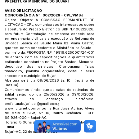
PREFEITURA MUNICIPAL DO BUJARI
AVISO DE LICITAÇÃO
CONCORRÊNCIA Nº. 002/2026 – CPL/PMBJ
Objeto: Objeto: A COMISSÃO PERMANENTE DE
LICITAÇÃO - CPL, comunica aos interessados sobre
a abertura do Pregão Eletrônico SRP N.º 002/2026,
para futura Contratação de empresa especializada
em engenharia civil para a execução da Reforma de
Unidade Básica de Saúde Maria Iza Viana Castro,
que tem como concedente o Ministério da Saúde –
por meio da: PROPOSTA N.º.:
19916.6250001
/24-001
de acordo com as especificações e quantitativos
estimados constantes no Projeto Básico, Memorial
descritivo dos serviços, Cronograma físico
financeiro, planilha orçamentária, edital e seus
anexos no município de Bujari.
Abertura será dia 09/06/2026 às 10h (horário de
Brasília).
Comunicamos ainda, que as datas de retiradas do
Edital serão do dia 25/05/2026 à 09/06/2026,
através do endereço eletrônico:
prefeiturabujari.cpl@gmail.com
.;
www.licitanet.com.br
ou na Rua José Acrísio Alves
de Melo e Silva, N° 10, Bairro Cerâmica - CEP
69.926-000
– Bujari-AC.
Horário: 8:00hs às 14:00hs conforme preâmbulo no
Edital.
Bujari-AC, 22 de maio de 2.026.