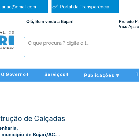
jariac@gmail.com
Portal da Transparência
Olá, Bem-vindo a Bujari!
Prefeito
P
Vice
Apare
O Governo⬇️
Serviços⬇️
T
Publicações 🔽
trução de Calçadas
nharia,
município de Bujari/AC....