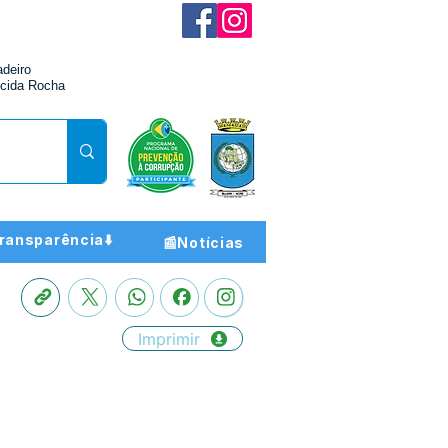
adeiro
cida Rocha
ransparência⬇️
📰Notícias
Imprimir