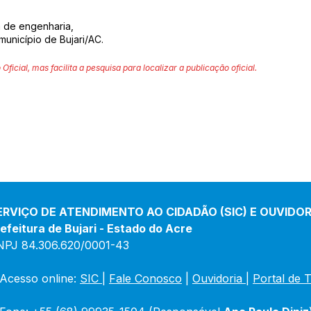
de engenharia,
unicípio de Bujari/AC.
 Oficial, mas facilita a pesquisa para localizar a publicação oficial.
ERVIÇO DE ATENDIMENTO AO CIDADÃO (SIC) E OUVIDOR
efeitura de Bujari - Estado do Acre
NPJ 84.306.620/0001-43
Acesso online: 
SIC 
| 
Fale Conosco
 | 
Ouvidoria
|
Portal de 