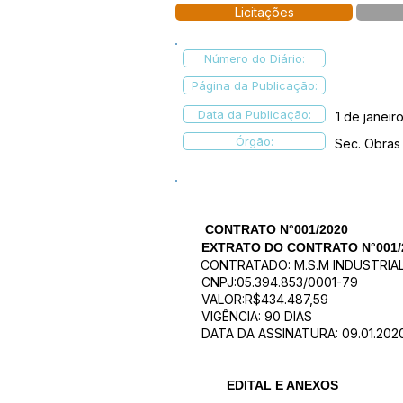
Licitações
Número do Diário:
Página da Publicação:
Data da Publicação:
1 de janeir
Órgão:
Sec. Obras
CONTRATO N°001/2020
EXTRATO DO CONTRATO N°001/
CONTRATADO: M.S.M INDUSTRIA
CNPJ:05.394.853/0001-79
VALOR:R$434.487,59
VIGÊNCIA: 90 DIAS
DATA DA ASSINATURA: 09.01.2020
EDITAL E ANEXOS