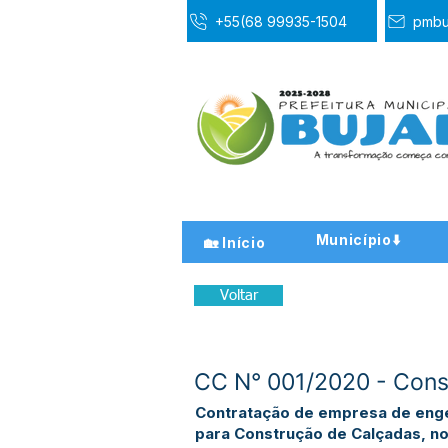
+55(68 99935-1504
pmbu
Município⬇️
🏡 Início
Voltar
CC N° 001/2020 - Cons
Contratação de empresa de enge
para Construção de Calçadas, no 