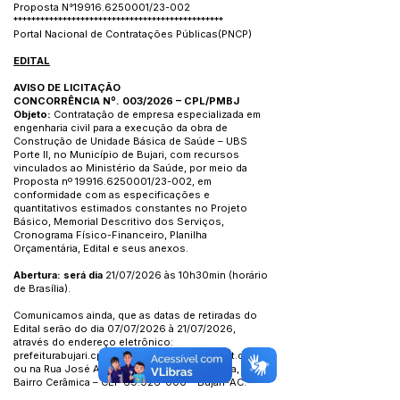
Proposta N°19916.6250001/23-002
***********************************************
Portal Nacional de Contratações Públicas
(PNCP)
EDITAL
AVISO DE LICITAÇÃO
CONCORRÊNCIA Nº. 003/2026 – CPL/PMBJ
Objeto:
Contratação de empresa especializada em
engenharia civil para a execução da obra de
Construção de Unidade Básica de Saúde – UBS
Porte II, no Município de Bujari, com recursos
vinculados ao Ministério da Saúde, por meio da
Proposta nº
19916.6250001
/23-002, em
conformidade com as especificações e
quantitativos estimados constantes no Projeto
Básico, Memorial Descritivo dos Serviços,
Cronograma Físico-Financeiro, Planilha
Orçamentária, Edital e seus anexos.
Abertura: será dia
21/07/2026 às 10h30min (horário
de Brasília).
Comunicamos ainda, que as datas de retiradas do
Edital serão do dia 07/07/2026 à 21/07/2026,
através do endereço eletrônico:
prefeiturabujari.cpl@gmail.com
;
www.licitanet.com.br
ou na Rua José Acrísio Alves de Melo e Silva, N° 10,
Bairro Cerâmica – CEP
69.926-000
– Bujari-AC.