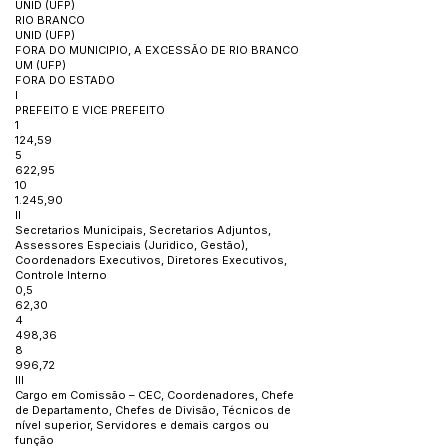
UNID (UFP)
RIO BRANCO
UNID (UFP)
FORA DO MUNICIPIO, A EXCESSÃO DE RIO BRANCO
UM (UFP)
FORA DO ESTADO
I
PREFEITO E VICE PREFEITO
1
124,59
5
622,95
10
1.245,90
II
Secretarios Municipais, Secretarios Adjuntos,
Assessores Especiais (Juridico, Gestão),
Coordenadors Executivos, Diretores Executivos,
Controle Interno
0,5
62,30
4
498,36
8
996,72
III
Cargo em Comissão – CEC, Coordenadores, Chefe
de Departamento, Chefes de Divisão, Técnicos de
nível superior, Servidores e demais cargos ou
função