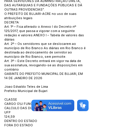
PARA SERVIDORES DA ADMINISTRAÇÃO DIRETA,
DAS AUTARQUIAS E FUNDAÇÕES PÚBLICAS E DÁ
OUTRAS PROVIDENCIAS”.
O PREFEITO DE BUJARI-ACRE no uso de suas
atribuições legais
DECRETA:
Art. 1º – Fica alterado o Anexo I do Decreto nº
125/2017, que passa a vigorar com a seguinte
redação e valores:ANEXO I – Tabela de valores das
diárias
Art. 2º – Os servidores que se deslocarem ao
município de Rio Branco As diárias em Rio Branco é
destinada ao deslocamento de servidor ao
município de Rio Branco, sem pernoite.
Art. 3º – Este Decreto entrará em vigor na data de
sua assinatura, revogando-se as disposições em
contrário
GABINTE DO PREFEITO MUNICIPAL DE BUJARI, EM
14 DE JANEIRO DE 2026
Joao Edvaldo Teles de Lima
Prefeito Municipal de Bujari
CLASSE
CARGO O\U FUNÇÃO
CALCULO DAS DIÁRIAS EM UFP(2026)
UFP
124,59
DENTRO DO ESTADO
FORA DO ESTADO