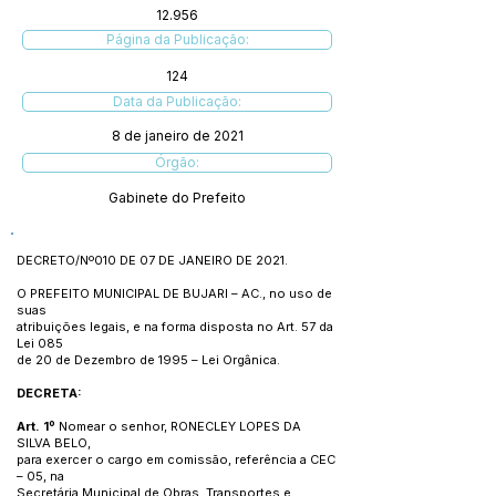
12.956
Página da Publicação:
124
Data da Publicação:
8 de janeiro de 2021
Órgão:
Gabinete do Prefeito
DECRETO/Nº010 DE 07 DE JANEIRO DE 2021.
O PREFEITO MUNICIPAL DE BUJARI – AC., no uso de
suas
atribuições legais, e na forma disposta no Art. 57 da
Lei 085
de 20 de Dezembro de 1995 – Lei Orgânica.
DECRETA:
Art. 1º
Nomear o senhor, RONECLEY LOPES DA
SILVA BELO,
para exercer o cargo em comissão, referência a CEC
– 05, na
Secretária Municipal de Obras, Transportes e