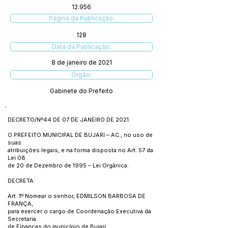
12.956
Página da Publicação:
128
Data da Publicação:
8 de janeiro de 2021
Órgão:
Gabinete do Prefeito
DECRETO/Nº44 DE 07 DE JANEIRO DE 2021.
O PREFEITO MUNICIPAL DE BUJARI – AC., no uso de
suas
atribuições legais, e na forma disposta no Art. 57 da
Lei 08
de 20 de Dezembro de 1995 – Lei Orgânica.
DECRETA:
Art. 1º Nomear o senhor, EDMILSON BARBOSA DE
FRANÇA,
para exercer o cargo de Coordenação Executiva da
Secretaria
de Finanças do município de Bujari.