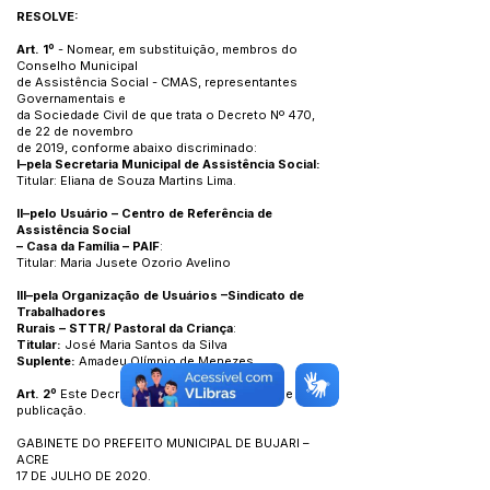
RESOLVE:
Art. 1º
- Nomear, em substituição, membros do
Conselho Municipal
de Assistência Social - CMAS, representantes
Governamentais e
da Sociedade Civil de que trata o Decreto Nº 470,
de 22 de novembro
de 2019, conforme abaixo discriminado:
I–pela Secretaria Municipal de Assistência Social:
Titular: Eliana de Souza Martins Lima.
II–pelo Usuário – Centro de Referência de
Assistência Social
– Casa da Família – PAIF
:
Titular: Maria Jusete Ozorio Avelino
III–pela Organização de Usuários –Sindicato de
Trabalhadores
Rurais – STTR/ Pastoral da Criança
:
Titular:
José Maria Santos da Silva
Suplente:
Amadeu Olímpio de Menezes
Art. 2º
Este Decreto entra em vigor na data de sua
publicação.
GABINETE DO PREFEITO MUNICIPAL DE BUJARI –
ACRE
17 DE JULHO DE 2020.