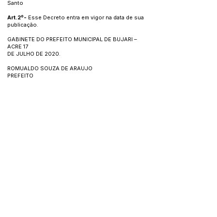
Santo
Art.2º-
Esse Decreto entra em vigor na data de sua
publicação.
GABINETE DO PREFEITO MUNICIPAL DE BUJARI –
ACRE 17
DE JULHO DE 2020.
ROMUALDO SOUZA DE ARAUJO
PREFEITO
Este texto não substitui o publicado no Diário Oficial, mas
facilita a pesquisa para localizar a publicação oficial.