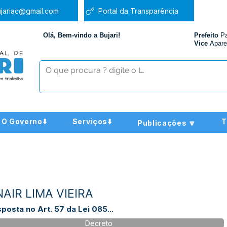
jariac@gmail.com
Portal da Transparência
Olá, Bem-vindo a Bujari!
Prefeito
P
Vice
Apare
O Governo⬇️
Serviços⬇️
T
Publicações 🔽
NAIR LIMA VIEIRA
sposta no Art. 57 da Lei 085...
Decreto