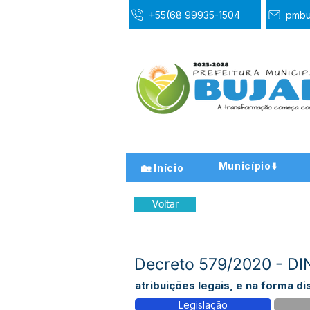
+55(68 99935-1504
pmbu
Município⬇️
🏡 Início
Voltar
Decreto 579/2020 - DI
atribuições legais, e na forma di
Legislação