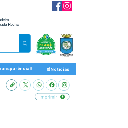
adeiro
cida Rocha
ransparência⬇️
📰Notícias
Imprimir