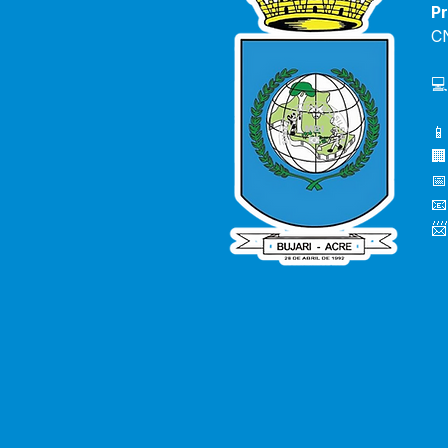
Pr
C
💻
📱
🏢
📅
📧
📨