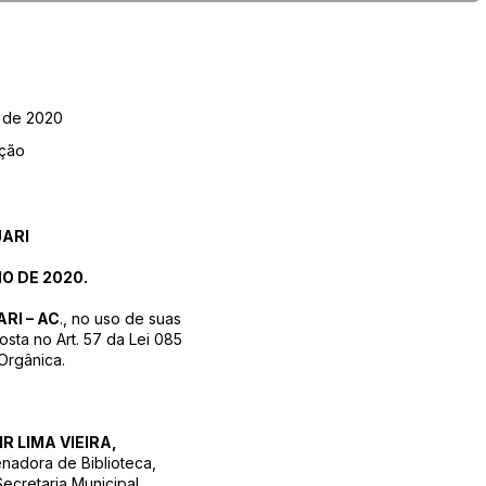
o de 2020
ação
JARI
O DE 2020.
RI – AC
., no uso de suas
osta no Art. 57 da Lei 085
Orgânica.
IR LIMA VIEIRA,
adora de Biblioteca,
Secretaria Municipal