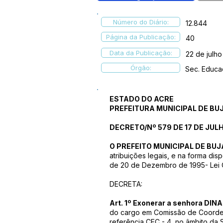
Número do Diário:
12.844
Página da Publicação:
40
Data da Publicação:
22 de julh
Órgão:
Sec. Educ
ESTADO DO ACRE
PREFEITURA MUNICIPAL DE BU
DECRETO/Nº 579 DE 17 DE JULH
O PREFEITO MUNICIPAL DE BUJA
atribuições legais, e na forma disp
de 20 de Dezembro de 1995- Lei 
DECRETA:
Art. 1º Exonerar a senhora DINA
do cargo em Comissão de Coorden
referência CEC - 4, no âmbito da 