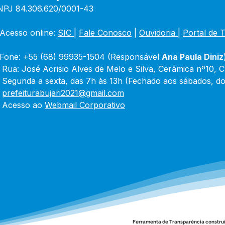
NPJ 84.306.620/0001-43
Acesso online: 
SIC 
| 
Fale Conosco
 | 
Ouvidoria
|
Portal de 
Fone: +55 (68) 99935-1504 (Responsável 
Ana Paula Diniz
 Rua: José Acrisio Alves de Melo e Silva, Cerâmica nº10, 
 Segunda a sexta, das 7h às 13h (Fechado aos sábados, do
 
prefeiturabujari2021@gmail.com
 Acesso ao 
Webmail Corporativo
Ferramenta de Transparência constru