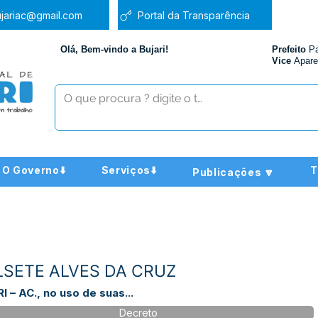
jariac@gmail.com
Portal da Transparência
Olá, Bem-vindo a Bujari!
Prefeito
P
Vice
Apare
O Governo⬇️
Serviços⬇️
T
Publicações 🔽
ILSETE ALVES DA CRUZ
– AC., no uso de suas...
Decreto