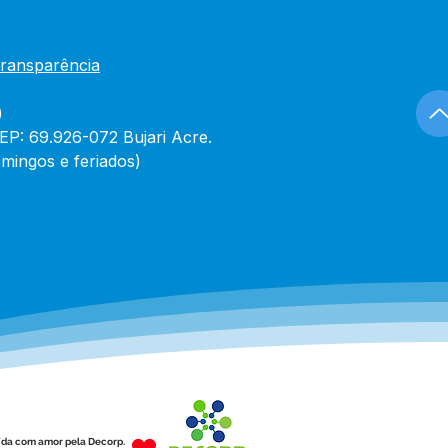
Transparência
)
CEP: 69.926-072 Bujari Acre.
mingos e feriados)
ída com amor pela Decorp.