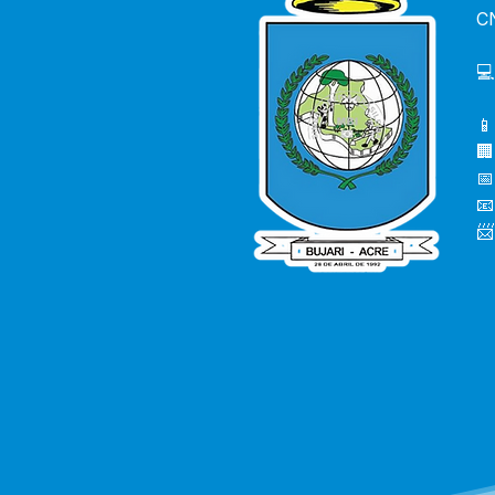
C
💻
📱
🏢
📅
📧
📨