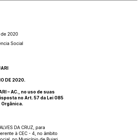
o de 2020
ência Social
JARI
O DE 2020.
I – AC., no uso de suas
isposta no Art. 57 da Lei 085
 Orgânica.
E ALVES DA CRUZ, para
erente à CEC - 4, no âmbito
cial, no Município de Bujari.