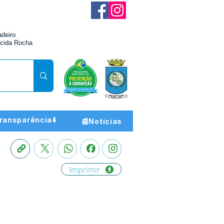
adeiro
cida Rocha
ransparência⬇️
📰Notícias
Imprimir