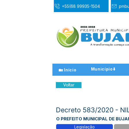
+55(68 99935-1504
pmbu
Município⬇️
🏡 Início
Voltar
Decreto 583/2020 - N
O PREFEITO MUNICIPAL DE BUJARI 
Legislação