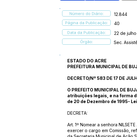
Número do Diário:
12.844
Página da Publicação:
40
Data da Publicação:
22 de julh
Órgão:
Sec. Assist
ESTADO DO ACRE
PREFEITURA MUNICIPAL DE BU
DECRETO/Nº 583 DE 17 DE JULH
O PREFEITO MUNICIPAL DE BUJAR
atribuições legais, e na forma d
de 20 de Dezembro de 1995- Lei
DECRETA:
Art. 1º Nomear a senhora NILSET
exercer o cargo em Comissão, ref
da Secretaria Municipal de Ação So