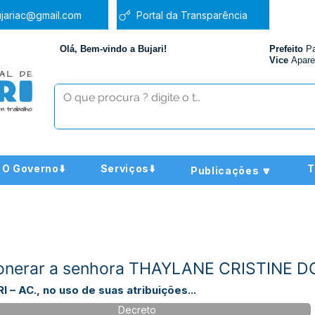
jariac@gmail.com
Portal da Transparência
Olá, Bem-vindo a Bujari!
Prefeito
P
Vice
Apare
O Governo⬇️
Serviços⬇️
T
Publicações 🔽
xonerar a senhora THAYLANE CRISTINE
– AC., no uso de suas atribuições...
Decreto