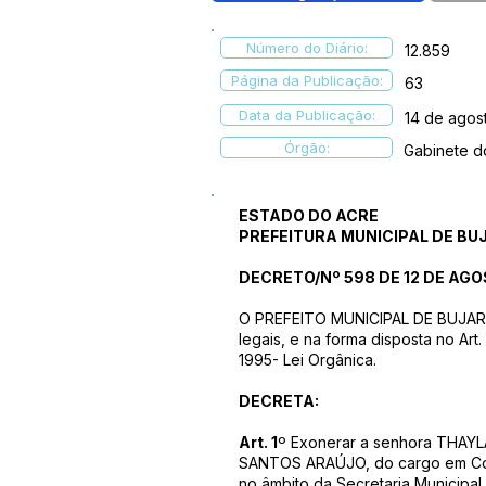
Número do Diário:
12.859
Página da Publicação:
63
Data da Publicação:
14 de agos
Órgão:
Gabinete d
ESTADO DO ACRE
PREFEITURA MUNICIPAL DE BU
DECRETO/Nº 598 DE 12 DE AGO
O PREFEITO MUNICIPAL DE BUJARI –
legais, e na forma disposta no Ar
1995- Lei Orgânica.
DECRETA:
Art. 1
º Exonerar a senhora THAY
SANTOS ARAÚJO, do cargo em Comi
no âmbito da Secretaria Municipal