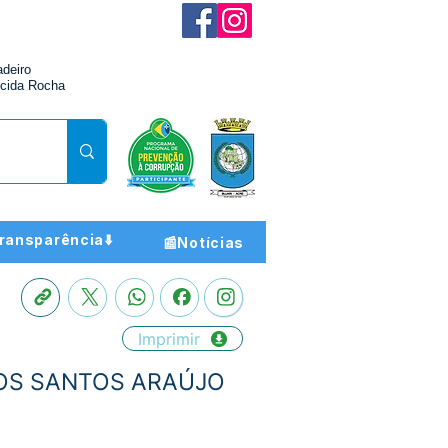
adeiro
cida Rocha
ransparência⬇️
📰Notícias
Imprimir
 DOS SANTOS ARAÚJO