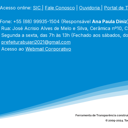
Acesso online: 
SIC 
| 
Fale Conosco
 | 
Ouvidoria
|
Portal de 
Fone: +55 (68) 99935-1504 (Responsável 
Ana Paula Diniz
 Rua: José Acrisio Alves de Melo e Silva, Cerâmica nº10, 
 Segunda a sexta, das 7h às 13h (Fechado aos sábados, do
 
prefeiturabujari2021@gmail.com
 Acesso ao 
Webmail Corporativo
Ferramenta de Transparência constru
© 2009-2024. Tod