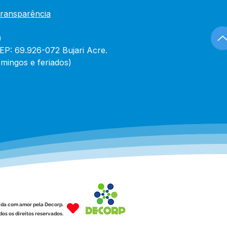
Transparência
)
CEP: 69.926-072 Bujari Acre.
mingos e feriados)
ída com amor pela Decorp.
os os direitos reservados.