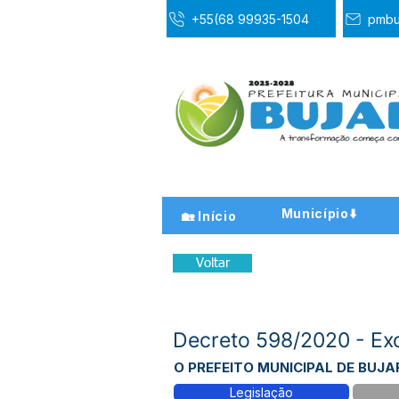
+55(68 99935-1504
pmbu
Município⬇️
🏡 Início
Voltar
Decreto 598/2020 - E
O PREFEITO MUNICIPAL DE BUJARI 
Legislação