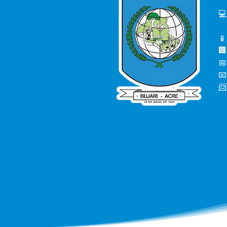
💻
📱
🏢
📅
📧
📨