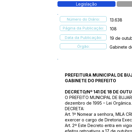
Legislação
Número do Diário:
13.638
Página da Publicação:
108
Data da Publicação:
19 de outu
Órgão:
Gabinete d
PREFEITURA MUNICIPAL DE BU
GABINETE DO PREFEITO
DECRETO/Nº 141 DE 18 DE OUTU
O PREFEITO MUNICIPAL DE BUJARI – 
dezembro de 1995 – Lei Orgânica.
DECRETA:
Art. 1º Nomear a senhora, MILA 
exercer o cargo de Diretoria Exe
Art. 2º Este Decreto entra em vig
efeitos retroativos a 17 de outubr