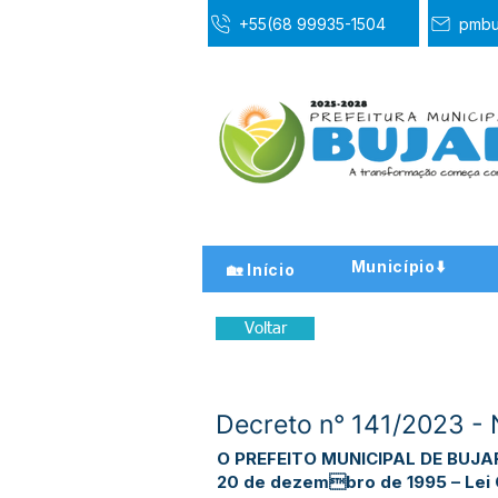
+55(68 99935-1504
pmbu
Município⬇️
🏡 Início
Voltar
Decreto n° 141/2023 
O PREFEITO MUNICIPAL DE BUJARI 
20 de dezembro de 1995 – Lei O