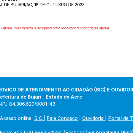
L DE BUJARI/AC, 18 DE OUTUBRO DE 2023.
 Oficial, mas facilita a pesquisa para localizar a publicação oficial.
ERVIÇO DE ATENDIMENTO AO CIDADÃO (SIC) E OUVIDOR
efeitura de Bujari - Estado do Acre
NPJ 84.306.620/0001-43
Acesso online: 
SIC 
| 
Fale Conosco
 | 
Ouvidoria
|
Portal de 
Fone: +55 (68) 99935-1504 (Responsável 
Ana Paula Diniz