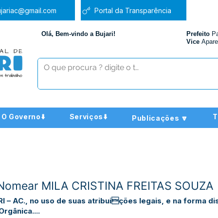
jariac@gmail.com
Portal da Transparência
Olá, Bem-vindo a Bujari!
Prefeito
P
Vice
Apare
O Governo⬇️
Serviços⬇️
T
Publicações 🔽
- Nomear MILA CRISTINA FREITAS SOUZA
– AC., no uso de suas atribuições legais, e na forma dis
rgânica....