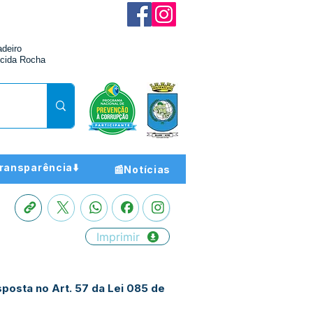
adeiro
cida Rocha
ransparência⬇️
📰Notícias
Imprimir
posta no Art. 57 da Lei 085 de