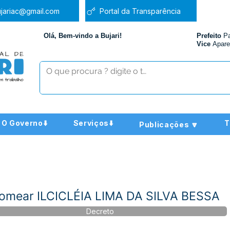
jariac@gmail.com
Portal da Transparência
Olá, Bem-vindo a Bujari!
Prefeito
P
Vice
Apare
O Governo⬇️
Serviços⬇️
T
Publicações 🔽
omear ILCICLÉIA LIMA DA SILVA BESSA
Decreto