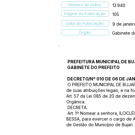
Número do Diário:
13.940
Página da Publicação:
105
Data da Publicação:
9 de janei
Órgão:
Gabinete d
PREFEITURA MUNICIPAL DE BU
GABINETE DO PREFEITO
DECRETO/Nº 010 DE 06 DE JAN
O PREFEITO MUNICIPAL DE BUJARI
de suas atribuições legais, e na f
Art. 57 da Lei 085 de 20 de dezem
Orgânica.
DECRETA:
Art. 1º Nomear a senhora, ILCICLÉ
BESSA, para exercer o cargo de A
de Gestão do Município de Bujari.