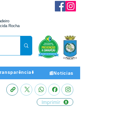
adeiro
cida Rocha
ransparência⬇️
📰Notícias
Imprimir