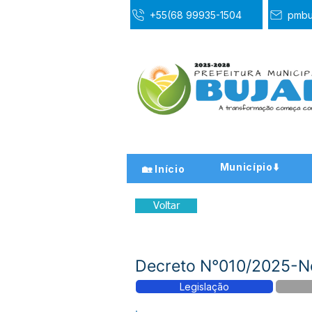
+55(68 99935-1504
pmbu
Município⬇️
🏡 Início
Voltar
Decreto N°010/2025-N
Legislação