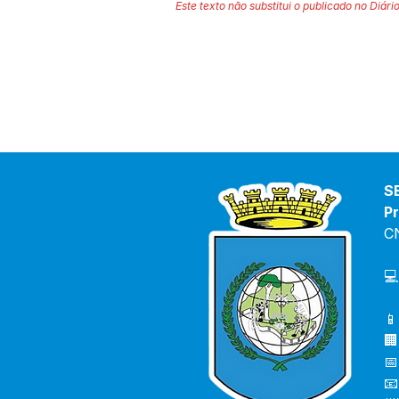
Este texto não substitui o publicado no Diário
S
Pr
C
💻
📱
🏢
📅
📧