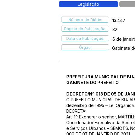
Legislação
Número do Diário:
13.447
Página da Publicação:
32
Data da Publicação:
6 de janei
Órgão:
Gabinete d
PREFEITURA MUNICIPAL DE BU
GABINETE DO PREFEITO
DECRETO/Nº 013 DE 05 DE JANE
O PREFEITO MUNICIPAL DE BUJARI – 
dezembro de 1995 – Lei Orgânica.
DECRETA:
Art. 1º Exonerar o senhor, MARTI
Coordenador Executivo da Secreta
e Serviços Urbanos – SEMOTS. 
009 DE 07 DE JANEIRO DE 2021.