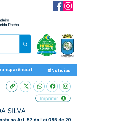
adeiro
cida Rocha
ransparência⬇️
📰Notícias
Imprimir
DA SILVA
osta no Art. 57 da Lei 085 de 20