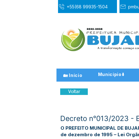
+55(68 99935-1504
pmbu
Município⬇️
🏡 Início
Voltar
Decreto n°013/2023 -
O PREFEITO MUNICIPAL DE BUJARI –
de dezembro de 1995 – Lei Orgâni