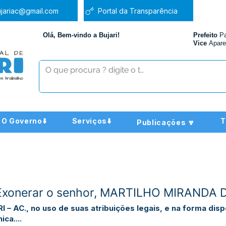
jariac@gmail.com
Portal da Transparência
Olá, Bem-vindo a Bujari!
Prefeito
P
Vice
Apare
O Governo⬇️
Serviços⬇️
T
Publicações 🔽
 Exonerar o senhor, MARTILHO MIRANDA 
 AC., no uso de suas atribuições legais, e na forma disp
ca....