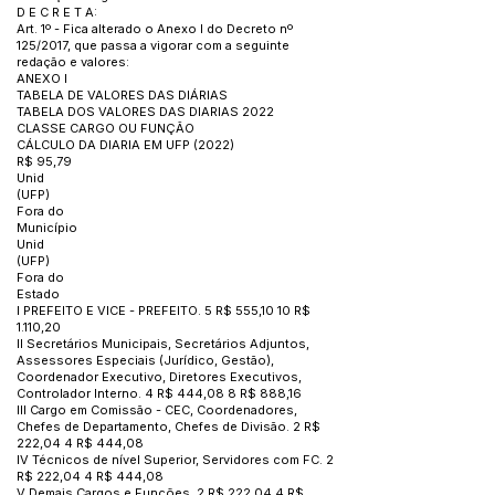
D E C R E T A:
Art. 1º - Fica alterado o Anexo I do Decreto nº
125/2017, que passa a vigorar com a seguinte
redação e valores:
ANEXO I
TABELA DE VALORES DAS DIÁRIAS
TABELA DOS VALORES DAS DIARIAS 2022
CLASSE CARGO OU FUNÇÃO
CÁLCULO DA DIARIA EM UFP (2022)
R$ 95,79
Unid
(UFP)
Fora do
Município
Unid
(UFP)
Fora do
Estado
I PREFEITO E VICE - PREFEITO. 5 R$ 555,10 10 R$
1.110,20
II Secretários Municipais, Secretários Adjuntos,
Assessores Especiais (Jurídico, Gestão),
Coordenador Executivo, Diretores Executivos,
Controlador Interno. 4 R$ 444,08 8 R$ 888,16
III Cargo em Comissão - CEC, Coordenadores,
Chefes de Departamento, Chefes de Divisão. 2 R$
222,04 4 R$ 444,08
IV Técnicos de nível Superior, Servidores com FC. 2
R$ 222,04 4 R$ 444,08
V Demais Cargos e Funções. 2 R$ 222,04 4 R$