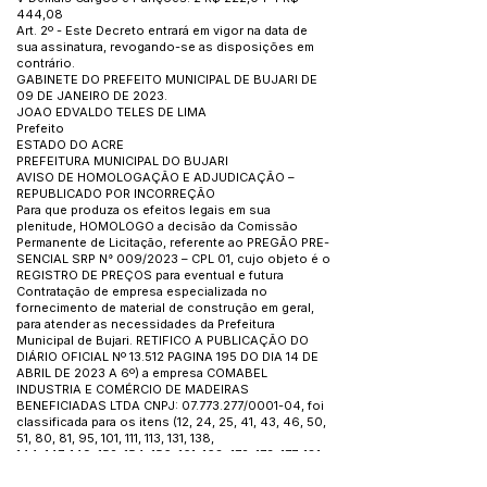
444,08
Art. 2º - Este Decreto entrará em vigor na data de
sua assinatura, revogando-se as disposições em
contrário.
GABINETE DO PREFEITO MUNICIPAL DE BUJARI DE
09 DE JANEIRO DE 2023.
JOAO EDVALDO TELES DE LIMA
Prefeito
ESTADO DO ACRE
PREFEITURA MUNICIPAL DO BUJARI
AVISO DE HOMOLOGAÇÃO E ADJUDICAÇÃO –
REPUBLICADO POR INCORREÇÃO
Para que produza os efeitos legais em sua
plenitude, HOMOLOGO a decisão da Comissão
Permanente de Licitação, referente ao PREGÃO PRE-
SENCIAL SRP N° 009/2023 – CPL 01, cujo objeto é o
REGISTRO DE PREÇOS para eventual e futura
Contratação de empresa especializada no
fornecimento de material de construção em geral,
para atender as necessidades da Prefeitura
Municipal de Bujari. RETIFICO A PUBLICAÇÃO DO
DIÁRIO OFICIAL Nº 13.512 PAGINA 195 DO DIA 14 DE
ABRIL DE 2023 A 6º) a empresa COMABEL
INDUSTRIA E COMÉRCIO DE MADEIRAS
BENEFICIADAS LTDA CNPJ:
07.773.277
/0001-04, foi
classificada para os itens (12, 24, 25, 41, 43, 46, 50,
51, 80, 81, 95, 101, 111, 113, 131, 138,
144, 147, 149, 152, 154, 156, 161, 168, 172, 173, 177, 181,
199, 200, 203, 205, 209, 211, 218, 228, 262, 263,