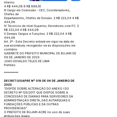
Interno.
4 R$ 444,08 8 R$ 888,16
III Cargo em Comissão - CEC, Coordenadores,
Chefes de
Departamento, Chefes de Divisão. 2 R$ 222,04 4 R$
444,08
IV Técnicos de nível Superior, Servidores com FC. 2
R$ 222,04 4 R$ 444,08
V Demais Cargos e Funções. 2 R$ 222,04 4 R$
444,08
Art. 2º - Este Decreto entrará em vigor na data de
sua assinatura, revogando-se as disposições em
contrário.
GABINETE DO PREFEITO MUNICIPAL DE BUJARI DE
09 DE JANEIRO DE 2023.
JOAO EDVALDO TELES DE LIMA
Prefeito
***********
DECRETO/GAPRE Nº 019 DE 09 DE JANEIRO DE
2023.
“DISPÕE SOBRE ALTERAÇÃO DO ANEXO I DO
DECRETO Nº 125/2017. QUE DISPOE SOBRE A
CONCESSÃO DE DIARIAS PARA SERVIDORES DA
ADMINISTRAÇÃO DIRETA, DAS AUTARQUIAS E
FUNDAÇÕES PÚBLICAS E DÁ OUTRAS
PROVIDENCIAS”.
O PREFEITO DE BUJARI-ACRE no uso de suas
atribuições legais.