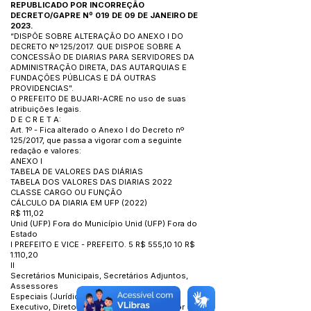
REPUBLICADO POR INCORREÇÃO
DECRETO/GAPRE Nº 019 DE 09 DE JANEIRO DE
2023.
“DISPÕE SOBRE ALTERAÇÃO DO ANEXO I DO
DECRETO Nº 125/2017. QUE DISPOE SOBRE A
CONCESSÃO DE DIARIAS PARA SERVIDORES DA
ADMINISTRAÇÃO DIRETA, DAS AUTARQUIAS E
FUNDAÇÕES PÚBLICAS E DÁ OUTRAS
PROVIDENCIAS”.
O PREFEITO DE BUJARI-ACRE no uso de suas
atribuições legais.
D E C R E T A:
Art. 1º - Fica alterado o Anexo I do Decreto nº
125/2017, que passa a vigorar com a seguinte
redação e valores:
ANEXO I
TABELA DE VALORES DAS DIÁRIAS
TABELA DOS VALORES DAS DIARIAS 2022
CLASSE CARGO OU FUNÇÃO
CÁLCULO DA DIARIA EM UFP (2022)
R$ 111,02
Unid (UFP) Fora do Município Unid (UFP) Fora do
Estado
I PREFEITO E VICE - PREFEITO. 5 R$ 555,10 10 R$
1.110,20
II
Secretários Municipais, Secretários Adjuntos,
Assessores
Especiais (Jurídico, Gestão), Coordenador
Executivo, Diretores Executivos, Controlador