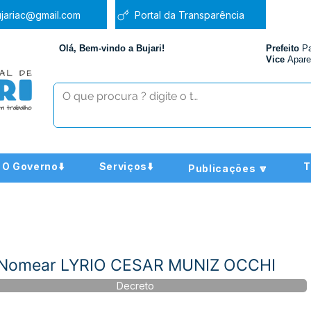
jariac@gmail.com
Portal da Transparência
Olá, Bem-vindo a Bujari!
Prefeito
P
Vice
Apare
O Governo⬇️
Serviços⬇️
T
Publicações 🔽
- Nomear LYRIO CESAR MUNIZ OCCHI
Decreto