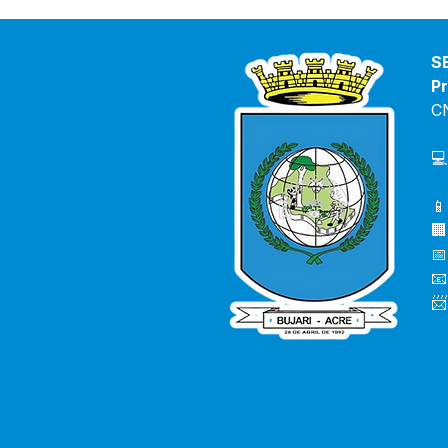
S
Pr
C
💻
📱
🏢
📅
📧
📨