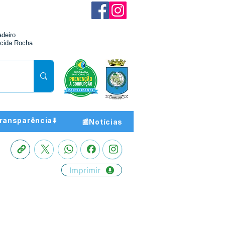
adeiro
cida Rocha
ransparência⬇️
📰Notícias
Imprimir