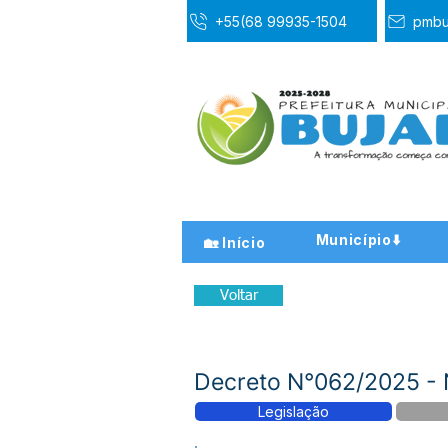
+55(68 99935-1504
pmbu
Município⬇️
🏡 Início
Voltar
Decreto N°062/2025 
Legislação