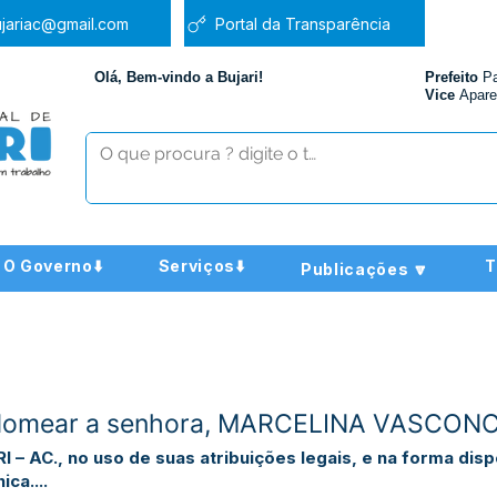
jariac@gmail.com
Portal da Transparência
Olá, Bem-vindo a Bujari!
Prefeito
P
Vice
Apare
O Governo⬇️
Serviços⬇️
T
Publicações 🔽
 Nomear a senhora, MARCELINA VASCON
 AC., no uso de suas atribuições legais, e na forma disp
ca....