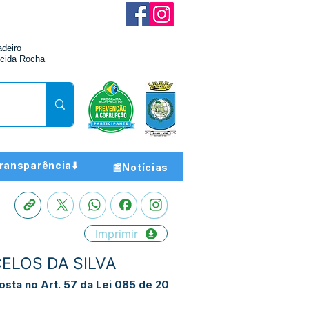
adeiro
cida Rocha
ransparência⬇️
📰Notícias
Imprimir
CELOS DA SILVA
osta no Art. 57 da Lei 085 de 20