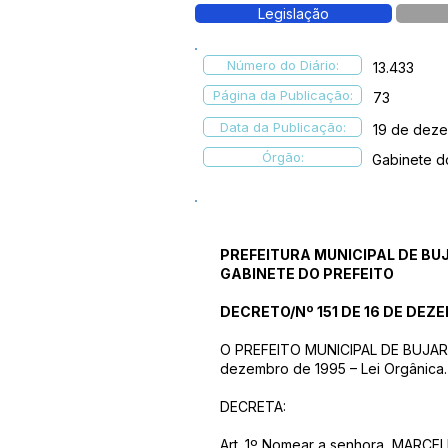
Legislação
Número do Diário:
13.433
Página da Publicação:
73
Data da Publicação:
19 de dez
Órgão:
Gabinete d
PREFEITURA MUNICIPAL DE BU
GABINETE DO PREFEITO
DECRETO/Nº 151 DE 16 DE DEZ
O PREFEITO MUNICIPAL DE BUJARI – 
dezembro de 1995 – Lei Orgânica.
DECRETA:
Art. 1º Nomear a senhora, MARC