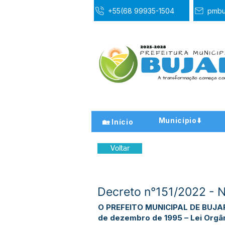
+55(68 99935-1504
pmbu
Município⬇️
🏡 Início
Voltar
Decreto n°151/2022 -
O PREFEITO MUNICIPAL DE BUJARI –
de dezembro de 1995 – Lei Orgâni