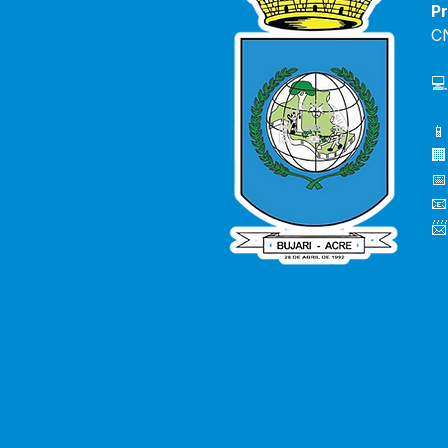
Pr
C
💻
📱
🏢
📅
📧
📨