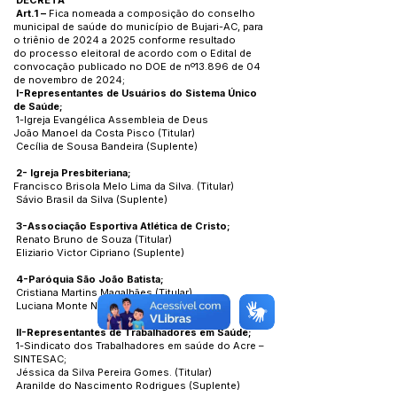
DECRETA
Art.1 –
Fica nomeada a composição do conselho
municipal de saúde do município de Bujari-AC, para
o triênio de 2024 a 2025 conforme resultado
do processo eleitoral de acordo com o Edital de
convocação publicado no DOE de nº13.896 de 04
de novembro de 2024;
I-Representantes de Usuários do Sistema Único
de Saúde;
1-Igreja Evangélica Assembleia de Deus
João Manoel da Costa Pisco (Titular)
Cecília de Sousa Bandeira (Suplente)
2- Igreja Presbiteriana;
Francisco Brisola Melo Lima da Silva. (Titular)
Sávio Brasil da Silva (Suplente)
3-Associação Esportiva Atlética de Cristo;
Renato Bruno de Souza (Titular)
Eliziario Victor Cipriano (Suplente)
4-Paróquia São João Batista;
Cristiana Martins Magalhães (Titular)
Luciana Monte Nascimento (Suplente)
II-Representantes de Trabalhadores em Saúde;
1-Sindicato dos Trabalhadores em saúde do Acre –
SINTESAC;
Jéssica da Silva Pereira Gomes. (Titular)
Aranilde do Nascimento Rodrigues (Suplente)