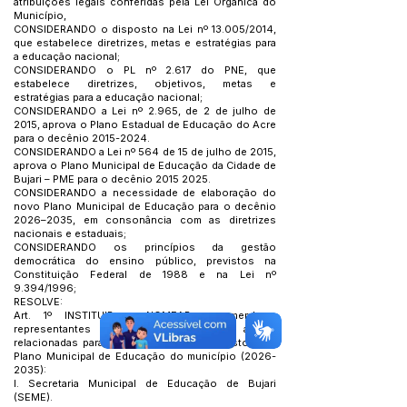
atribuições legais conferidas pela Lei Orgânica do
Município,
CONSIDERANDO o disposto na Lei nº 13.005/2014,
que estabelece diretrizes, metas e estratégias para
a educação nacional;
CONSIDERANDO o PL nº 2.617 do PNE, que
estabelece diretrizes, objetivos, metas e
estratégias para a educação nacional;
CONSIDERANDO a Lei nº 2.965, de 2 de julho de
2015, aprova o Plano Estadual de Educação do Acre
para o decênio
2015-2024
.
CONSIDERANDO a Lei nº 564 de 15 de julho de 2015,
aprova o Plano Municipal de Educação da Cidade de
Bujari – PME para o decênio
2015 2025
.
CONSIDERANDO a necessidade de elaboração do
novo Plano Municipal de Educação para o decênio
2026–2035, em consonância com as diretrizes
nacionais e estaduais;
CONSIDERANDO os princípios da gestão
democrática do ensino público, previstos na
Constituição Federal de 1988 e na Lei nº
9.394/1996;
RESOLVE:
Art. 1º INSTITUIR e NOMEAR os membros
representantes das instituições abaixo
relacionadas para compor a Comissão Gestora do
Plano Municipal de Educação do município
(2026-
2035)
:
I. Secretaria Municipal de Educação de Bujari
(SEME).