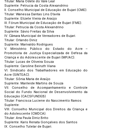
Titular: Maria Odete do Vale Leal
Suplente: Petrucia da Costa Alexandrino
II. Conselho Municipal de Educação de Bujari (CME).
Titular: Wanessa Dantas Lins D’avila
Suplente: Elizete Vieira de Araújo
III. Fórum Municipal de Educação de Bujari (FME).
Titular: Petrucia da Costa Alexandrino
Suplente: Sávio Freitas da Silva
IV. Câmara Municipal de Vereadores de Bujari.
Titular: Orlando Diniz
Suplente: Marivaldo Rodrigues
V. Ministério Público do Estado do Acre –
Promotoria de Justiça Especializada de Defesa da
Criança e do Adolescente de Bujari (MP/AC).
Titular: Lucas de Oliveira Souza
Suplente: Caroline Beiruth Viana
VI. Sindicato dos Trabalhadores em Educação do
Acre (SINTEAC).
Titular: Sônia Maria de Araújo
Suplente: Marileide Martins de Souza
VII. Conselho de Acompanhamento e Controle
Social do Fundo Nacional de Desenvolvimento da
Educação (CACSFUNDEB)
Titular: Francisca Luciene do Nascimento Ramos
Suplente:
VIII. Conselho Municipal dos Direitos da Criança e
do Adolescente (CMDCA).
Titular: Ana Paula Diniz Brito
Suplente: Karis Renata Gonçalves dos Santos
IX. Conselho Tutelar de Bujari.