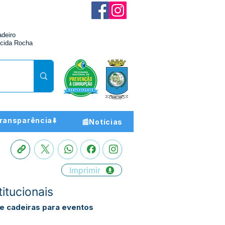
adeiro
cida Rocha
ransparência⬇️
📰Notícias
Imprimir
itucionais
e cadeiras para eventos