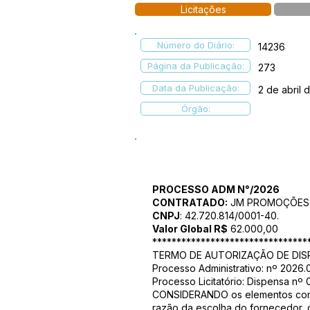
Licitações
Número do Diário:
14236
Página da Publicação:
273
Data da Publicação:
2 de abril 
Órgão:
PROCESSO ADM N°/2026
CONTRATADO:
JM PROMOÇÕES 
CNPJ
: 42.720.814/0001-40.
Valor Global R$
62.000,00
********************************
TERMO DE AUTORIZAÇÃO DE DISP
Processo Administrativo: nº 2026.0
Processo Licitatório: Dispensa nº
CONSIDERANDO os elementos contid
razão da escolha do fornecedor, qu