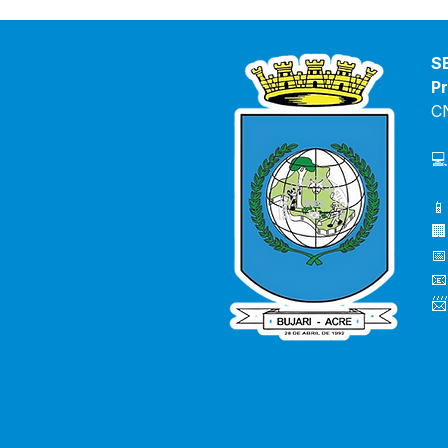
S
Pr
C
💻
📱
🏢
📅
📧
📨