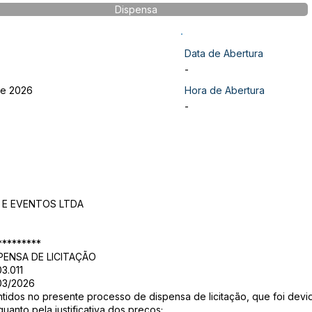
Dispensa
Data de Abertura
-
de 2026
Hora de Abertura
-
E EVENTOS LTDA
*********
ENSA DE LICITAÇÃO
3.011
 03/2026
os no presente processo de dispensa de licitação, que foi devida
anto pela justificativa dos preços;