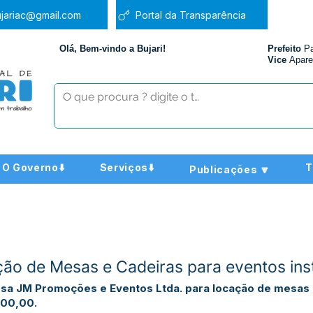
jariac@gmail.com
Portal da Transparência
Olá, Bem-vindo a Bujari!
Prefeito
P
Vice
Apare
O Governo⬇️
Serviços⬇️
T
Publicações 🔽
o de Mesas e Cadeiras para eventos inst
esa JM Promoções e Eventos Ltda. para locação de mesas 
000,00.