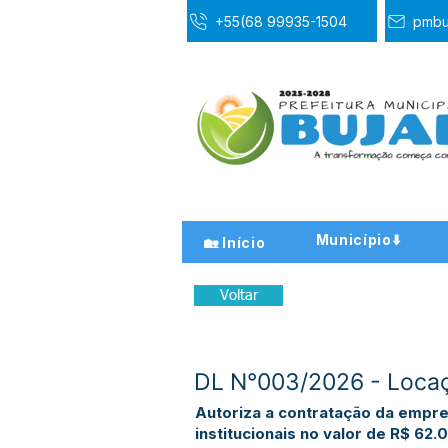
+55(68 99935-1504
pmbu
Município⬇️
🏡 Início
Voltar
DL N°003/2026 - Locaçã
Autoriza a contratação da empr
institucionais no valor de R$ 62.