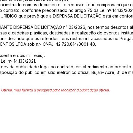
 instruído com os documentos e requisitos que comprovam que o c
o contrato, conforme preconizado no artigo 75 da Lei nº 14.133/2021
ÍDICO que prevê que a DISPENSA DE LICITAÇÃO está em conformi
E DISPENSA DE LICITAÇÃO n° 03/2026, nos termos descritos ab
as e cadeiras plásticas, destinadas à realização de eventos instit
considerando que os referidos itens restaram fracassados no Pregão
NTOS LTDA sob n.º CNPJ: 42.720.814/0001-40.
senta e dois mil reais).
 Lei nº 14.133/2021.
 devida publicidade legal ao contrato, em atendimento ao preceito 
isposição do público em sítio eletrônico oficial. Bujari- Acre, 31 
 Oficial, mas facilita a pesquisa para localizar a publicação oficial.