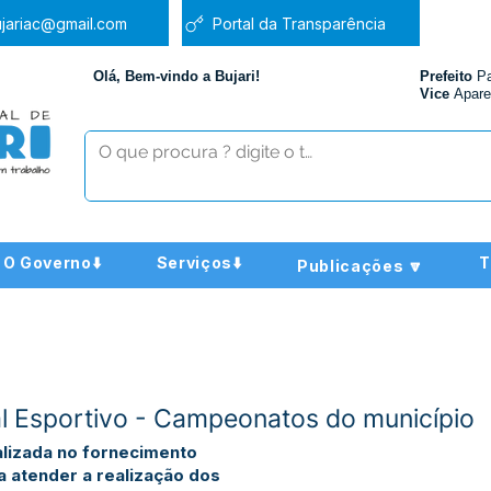
jariac@gmail.com
Portal da Transparência
Olá, Bem-vindo a Bujari!
Prefeito
P
Vice
Apare
O Governo⬇️
Serviços⬇️
T
Publicações 🔽
l Esportivo - Campeonatos do município
lizada no fornecimento
a atender a realização dos