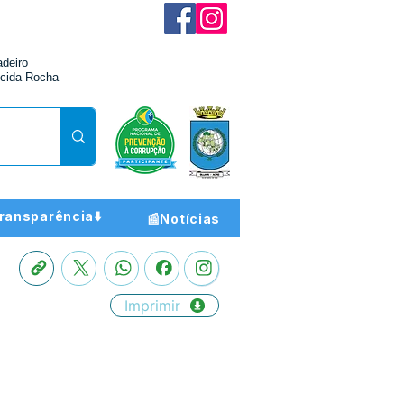
adeiro
cida Rocha
ransparência⬇️
📰Notícias
Imprimir