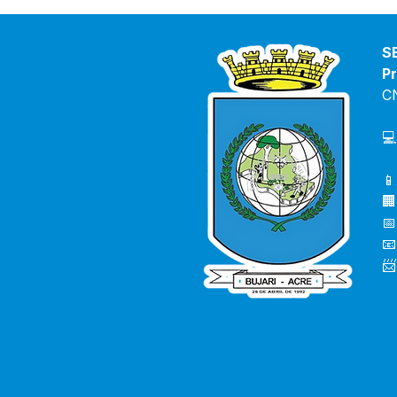
S
Pr
C
💻
📱
🏢
📅
📧
📨