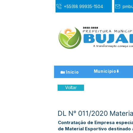
+55(68 99935-1504
pmbu
Município⬇️
🏡 Início
Voltar
DL N° 011/2020 Materia
Contratação de Empresa especia
de Material Esportivo destinado 