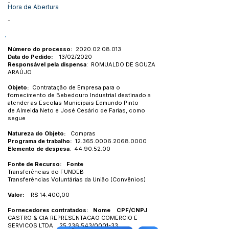
-
Hora de Abertura
-
Número do processo:
2020.02.08.013
Data do Pedido:
13/02/2020
Responsável pela dispensa
: ROMUALDO DE SOUZA
ARAÚJO
Objeto:
Contratação de Empresa para o
fornecimento de Bebedouro Industrial destinado a
atender as Escolas Municipais Edmundo Pinto
de Almeida Neto e José Cesário de Farias, como
segue
Natureza do Objeto:
Compras
Programa de trabalho:
12.365.0006.2068.0000
Elemento de despesa
:
44.90.52.00
Fonte de Recurso: Fonte
Transferências do FUNDEB
Transferências Voluntárias da União (Convênios)
Valor:
R$ 14.400,00
Fornecedores contratados: Nome CPF/CNPJ
CASTRO & CIA REPRESENTACAO COMERCIO E
SERVICOS LTDA
25.236.543
/0001-33