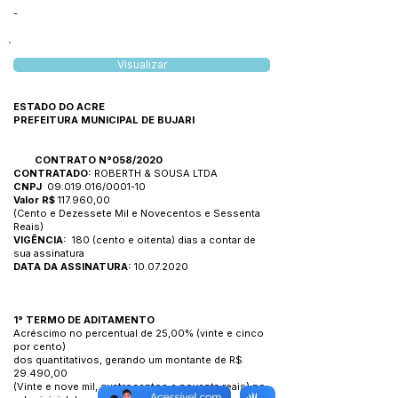
-
Visualizar
ESTADO DO ACRE
PREFEITURA MUNICIPAL DE BUJARI
CONTRATO N°058/2020
CONTRATADO:
ROBERTH & SOUSA LTDA
CNPJ
09.019.016
/0001-10
Valor R$
117.960,00
(Cento e Dezessete Mil e Novecentos e Sessenta
Reais)
VIGÊNCIA:
180 (cento e oitenta) dias a contar de
sua assinatura
DATA DA ASSINATURA:
10.07.2020
1° TERMO DE ADITAMENTO
Acréscimo no percentual de 25,00% (vinte e cinco
por cento)
dos quantitativos, gerando um montante de R$
29.490,00
(Vinte e nove mil, quatrocentos e noventa reais) no