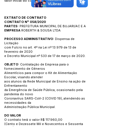
valor inicial do contrato.
EXTRATO DE CONTRATO
CONTRATO Nº 058/2020
PARTES:
PREFEITURA MUNICIPAL DE BUJARI/AC E A
EMPRESA
ROBERTH & SOUSA LTDA
PROCESSO ADMINISTRATIVO:
Dispensa de
Licitação
com Fulcro no art. 4º na Lei nº 13.979 de 13 de
fevereiro de 2020
e Decreto Municipal nº 533 de 17 de março de 2020.
OBJETO:
Contratação de Empresa para o
fornecimento de Gêneros
Alimentícios para compor o Kit de Alimentação
Escolar, visando atender
aos alunos da Rede Municipal de Ensino na ação de
Enfrentamento
da Emergência de Saúde Pública, ocasionado pela
pandemia do novo
Coronavírus SARS-CoV-2 (COVID 19), atendendo as
necessidades da
Administração Pública Municipal.
DO VALOR
O contrato terá o valor R$ 117.960,00
(Cento e Dezessete Mil e Novecentos e Sessenta