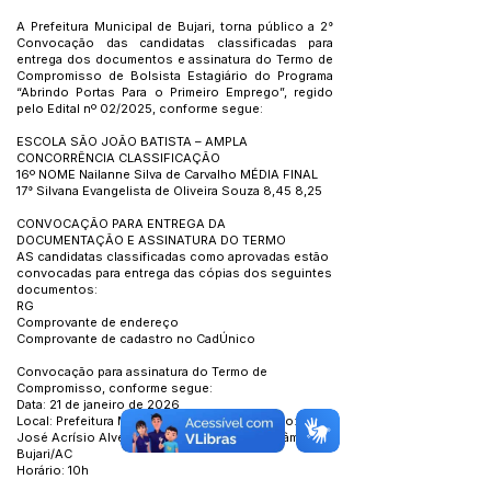
A Prefeitura Municipal de Bujari, torna público a 2°
Convocação das candidatas classificadas para
entrega dos documentos e assinatura do Termo de
Compromisso de Bolsista Estagiário do Programa
“Abrindo Portas Para o Primeiro Emprego”, regido
pelo Edital nº 02/2025, conforme segue:
ESCOLA SÃO JOÃO BATISTA – AMPLA
CONCORRÊNCIA CLASSIFICAÇÃO
16º NOME Nailanne Silva de Carvalho MÉDIA FINAL
17° Silvana Evangelista de Oliveira Souza 8,45 8,25
CONVOCAÇÃO PARA ENTREGA DA
DOCUMENTAÇÃO E ASSINATURA DO TERMO
AS candidatas classificadas como aprovadas estão
convocadas para entrega das cópias dos seguintes
documentos:
RG
Comprovante de endereço
Comprovante de cadastro no CadÚnico
Convocação para assinatura do Termo de
Compromisso, conforme segue:
Data: 21 de janeiro de 2026
Local: Prefeitura Municipal de Bujari Endereço: Rua:
José Acrísio Alves Melo e Silva – Bairro Cerâmica,
Bujari/AC
Horário: 10h