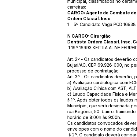
municipal, classificados no certam
carreiras:
CARGO: Agente de Combate de
Ordem Classif. Insc.
1 5º Candidato Vaga PCD 1693
N CARGO: Cirurgião
Dentista Ordem Classif. Insc. 
1 19º 16993 KEITILA ALINE FERR
Art. 2º - Os candidatos deverão co
Bujari/AC, CEP 69.926-000, no per
processo de contratação.
Art. 3º - Os candidatos deverão, 
a) Avaliação cardiológica com ECG
b) Avaliação Clínica com AST, ALT, 
c) Laudo Capacidade Física e Menta
§ 1º. Após obter todos os laudos 
Município, que será designada per
rua Begônia, 50, bairro: Raimundo 
horário de 8:00h às 9:00h.
Os candidatos convocados deverã
envelopes com o nome do candida
§ 2º. O candidato deverá compare