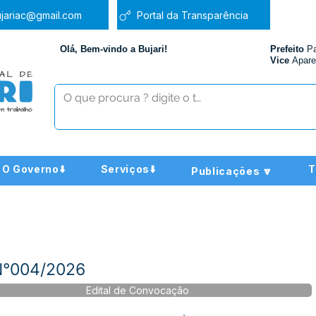
jariac@gmail.com
Portal da Transparência
Olá, Bem-vindo a Bujari!
Prefeito
P
Vice
Apare
O Governo⬇️
Serviços⬇️
T
Publicações 🔽
 N°004/2026
Edital de Convocação