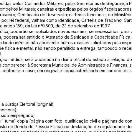
edidas pelos Comandos Militares, pelas Secretarias de Segurança Púb
mbeiros Militares; carteiras expedidas pelos órgãos fiscalizadores 
sileiro; Certificado de Reservista; carteiras funcionais do Ministério
por lei federal, valham como identidade; Carteira de Trabalho; Cart
artigo 159, da Lei n°9.503, de 23 de setembro de 1997
dica, poderão ser solicitados novos exames, se necessários, para 
s, poderá ser emitido o Atestado de Sanidade e Capacidade Física 
 laudo médico não apresente outros exames solicitados pela inspeç
e física e mental, não sendo permitido a entrega, tampouco o re
l.
eção médica, será publicada no diário oficial do estado a relação d
comparecer à Secretaria Municipal de Administração e Finanças, s
, conforme o caso, em original e cópia autenticada em cartório, os 
 Justiça Eleitoral (original);
a homens);
er sido empregado;
e 1 (uma) cópia (página com foto, qualificação civil e páginas de con
osto de Renda de Pessoa Física) ou declaração de regularidade do 