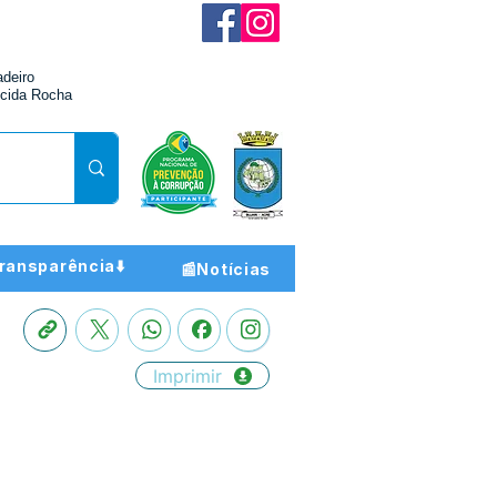
adeiro
cida Rocha
ransparência⬇️
📰Notícias
Imprimir