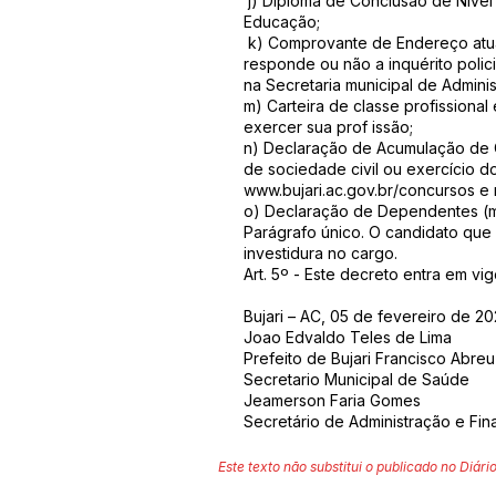
j) Diploma de Conclusão de Nível 
Educação;
k) Comprovante de Endereço atuali
responde ou não a inquérito polici
na Secretaria municipal de Admini
m) Carteira de classe profissiona
exercer sua prof issão;
n) Declaração de Acumulação de C
de sociedade civil ou exercício d
www.bujari.ac.gov.br/concursos
e 
o) Declaração de Dependentes (m
Parágrafo único. O candidato que
investidura no cargo.
Art. 5º - Este decreto entra em v
Bujari – AC, 05 de fevereiro de 2
Joao Edvaldo Teles de Lima
Prefeito de Bujari Francisco Abreu
Secretario Municipal de Saúde
Jeamerson Faria Gomes
Secretário de Administração e Fin
Este texto não substitui o publicado no Diário