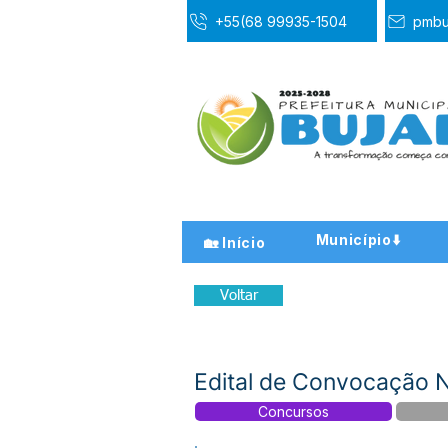
+55(68 99935-1504
pmbu
Município⬇️
🏡 Início
Voltar
Edital de Convocação
Concursos