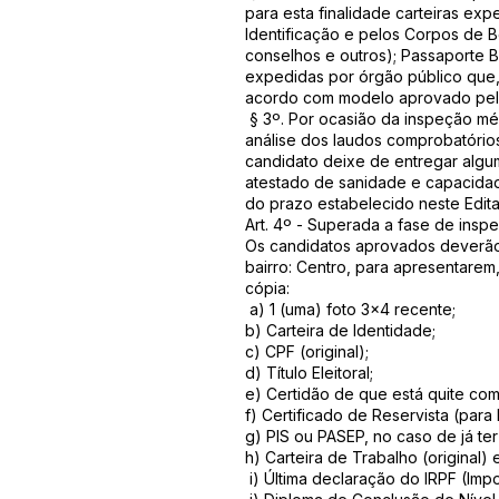
para esta finalidade carteiras exp
Identificação e pelos Corpos de Bo
conselhos e outros); Passaporte Bra
expedidas por órgão público que, 
acordo com modelo aprovado pelo 
§ 3º. Por ocasião da inspeção mé
análise dos laudos comprobatório
candidato deixe de entregar algum
atestado de sanidade e capacidad
do prazo estabelecido neste Edita
Art. 4º - Superada a fase de insp
Os candidatos aprovados deverão 
bairro: Centro, para apresentarem
cópia:
a) 1 (uma) foto 3x4 recente;
b) Carteira de Identidade;
c) CPF (original);
d) Título Eleitoral;
e) Certidão de que está quite com a
f) Certificado de Reservista (par
g) PIS ou PASEP, no caso de já t
h) Carteira de Trabalho (original) 
i) Última declaração do IRPF (Imp