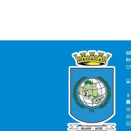
S
Pr
C
💻
📱
🏢
📅
📧
📨