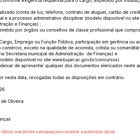
conforme exigência requerida para o cargo, expedido por instituiç
zado (conta de luz, telefone, contrato de aluguel, cartão de credi
al e a processo administrativo disciplinar (modelo disponível no sit
stração e Finanças) ;
l emitido por órgãos ou conselhos de classe profissional que compro
argo, Emprego ou Função Pública, participação em gerência ou ad
o comércio, exceto na qualidade de acionista, cotista ou comanditár
na Secretaria municipal de Administração de Finanças) e
odelo disponível no site
www.bujari.ac.gov.br/concursos).
 deixar de apresentar qualquer dos documentos elencados neste ar
igor nesta data, revogadas todas as disposições em contrário.
026
 de Oliveira
anças
 Oficial, mas facilita a pesquisa para localizar a publicação oficial.