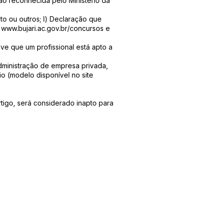
ão reconhecida pelo Ministério da
to ou outros; l) Declaração que
e
www.bujari.ac.gov.br/concursos
e
ve que um profissional está apto a
ministração de empresa privada,
io (modelo disponível no site
tigo, será considerado inapto para