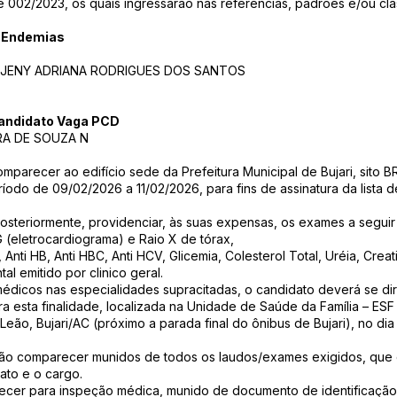
e 002/2023, os quais ingressarão nas referências, padrões e/ou clas
 Endemias
8 JENY ADRIANA RODRIGUES DOS SANTOS
Candidato Vaga PCD
EIRA DE SOUZA N
mparecer ao edifício sede da Prefeitura Municipal de Bujari, sito B
íodo de 09/02/2026 a 11/02/2026, para fins de assinatura da lista 
posteriormente, providenciar, às suas expensas, os exames a segui
 (eletrocardiograma) e Raio X de tórax,
Anti HB, Anti HBC, Anti HCV, Glicemia, Colesterol Total, Uréia, Creat
l emitido por clinico geral.
médicos nas especialidades supracitadas, o candidato deverá se diri
a esta finalidade, localizada na Unidade de Saúde da Família – ESF
Leão, Bujari/AC (próximo a parada final do ônibus de Bujari), no di
o comparecer munidos de todos os laudos/exames exigidos, que 
to e o cargo.
cer para inspeção médica, munido de documento de identificação 