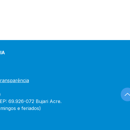
IA
Transparência
)
CEP: 69.926-072 Bujari Acre.
mingos e feriados)