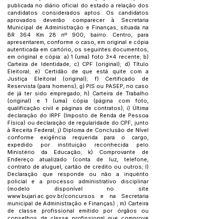
publicada no diário oficial do estado a relação dos
candidatos considerados aptos. Os candidatos
aprovados deverão comparecer à Secretaria
Municipal de Administração e Finanças, situada na
BR 364 Km 28 nº 900, bairro: Centro, para
apresentarem, conforme o caso, em original e cópia
autenticada em cartório, os seguintes documentos,
em original e cópia: a) 1 (uma) foto 3x4 recente; b)
Carteira de Identidade; c) CPF (original); d) Título
Eleitoral; e) Certidão de que está quite com a
Justiça Eleitoral (original); f) Certificado de
Reservista (para homens); g) PIS ou PASEP, no caso
de já ter sido empregado; h) Carteira de Trabalho
(original) e 1 (uma) cópia (página com foto,
qualificação civil e páginas de contratos); i) Última
declaração do IRPF (Imposto de Renda de Pessoa
Física) ou declaração de regularidade do CPF, junto
à Receita Federal; j) Diploma de Conclusão de Nível
conforme exigência requerida para o cargo,
expedido por instituição reconhecida pelo
Ministério da Educação; k) Comprovante de
Endereço atualizado (conta de luz, telefone,
contrato de aluguel, cartão de credito ou outros; l)
Declaração que responde ou não a inquérito
policial e a processo administrativo disciplinar
(modelo disponível no site
www.bujari.ac.gov.br/concursos
e na Secretaria
municipal de Administração e Finanças) ; m) Carteira
de classe profissional emitido por órgãos ou
conselhos de classe profissional que comprove