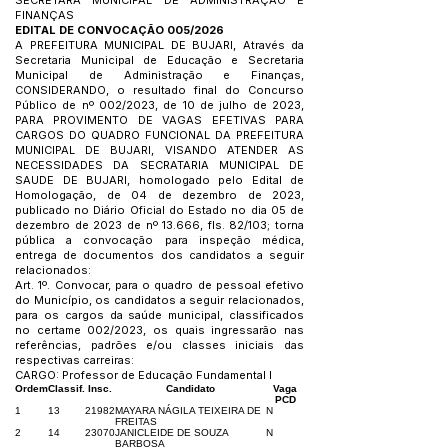
SECRETARA MUNICIPAL DE ADMINISTRAÇÃO E
FINANÇAS
EDITAL DE CONVOCAÇÃO 005/2026
A PREFEITURA MUNICIPAL DE BUJARI, Através da
Secretaria Municipal de Educação e Secretaria
Municipal de Administração e Finanças,
CONSIDERANDO, o resultado final do Concurso
Público de nº 002/2023, de 10 de julho de 2023,
PARA PROVIMENTO DE VAGAS EFETIVAS PARA
CARGOS DO QUADRO FUNCIONAL DA PREFEITURA
MUNICIPAL DE BUJARI, VISANDO ATENDER AS
NECESSIDADES DA SECRATARIA MUNICIPAL DE
SAUDE DE BUJARI, homologado pelo Edital de
Homologação, de 04 de dezembro de 2023,
publicado no Diário Oficial do Estado no dia 05 de
dezembro de 2023 de nº 13.666, fls. 82/103; torna
pública a convocação para inspeção médica,
entrega de documentos dos candidatos a seguir
relacionados:
Art. 1º. Convocar, para o quadro de pessoal efetivo
do Município, os candidatos a seguir relacionados,
para os cargos da saúde municipal, classificados
no certame 002/2023, os quais ingressarão nas
referências, padrões e/ou classes iniciais das
respectivas carreiras:
CARGO: Professor de Educação Fundamental I
Ordem
Classif.
Insc.
Candidato
Vaga
PCD
1
13
21982
MAYARA NÁGILA TEIXEIRA DE
N
FREITAS
2
14
23070
JANICLEIDE DE SOUZA
N
BARBOSA