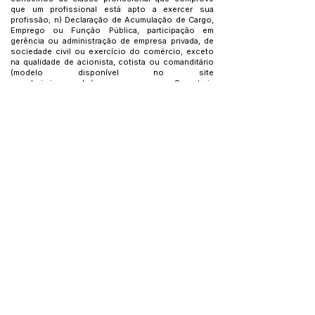
que um profissional está apto a exercer sua
profissão; n) Declaração de Acumulação de Cargo,
Emprego ou Função Pública, participação em
gerência ou administração de empresa privada, de
sociedade civil ou exercício do comércio, exceto
na qualidade de acionista, cotista ou comanditário
(modelo disponível no site
www.bujari.ac.gov.br/concursos
e na Secretaria
municipal de Administração e Finanças) e o)
Declaração de Dependentes (modelo disponível no
site
www.bujari.ac.gov.br/concursos).
Parágrafo único. O candidato que deixar de
apresentar qualquer dos documentos elencados
neste artigo, será considerado inapto para
investidura no cargo.
Art. 5º – Este decreto entra em vigor nesta data,
revogadas todas as disposições em contrário.
Bujari – AC, 06 de abril de 2026.
Joao Edvaldo Teles de Lima - Prefeito de Bujari
Maria Odete do Vale Leal - Secretario Municipal de
Educação
Jeamerson Faria Gomes - Secretário de
Administração e Finanças
Este texto não substitui o publicado no Diário Oficial, mas
facilita a pesquisa para localizar a publicação oficial.