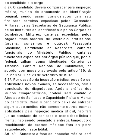
do candidato e o cargo.
§ 2º. O candidato deverá comparecer para inspeção
médica, munido de documento de identificação
original, sendo assim considerados para esta
finalidade carteiras expedidas pelos Comandos
Militares, pelas Secretarias de Segurança Pública,
pelos Institutos de Identificação e pelos Corpos de
Bombeiros Militares; carteiras expedidas pelos
órgãos fiscalizadores de exercício profissional
(ordens, conselhos e outros); Passaporte
Brasileiro; Certificado de Reservista; carteiras
funcionais do Ministério Público; carteiras
funcionais expedidas por órgão público que, por lei
federal, valham como identidade; Carteira de
Trabalho; Carteira Nacional de Habilitação, de
acordo com modelo aprovado pelo artigo 159, da
Lei n° 9.503, de 23 de setembro de 1997
§ 3º. Por ocasião da inspeção médica, poderão ser
solicitados novos exames, se necessários, para a
conclusão do diagnóstico. Após a análise dos
laudos comprobatórios, poderá será emitido o
Atestado de Sanidade e Capacidade Física e Mental
do candidato. Caso o candidato deixe de entregar
algum laudo médico não apresente outros exames
solicitados pela inspeção médica oficial, não fará
jus ao atestado de sanidade e capacidade física e
mental, não sendo permitido a entrega, tampouco o
recebimento de exames médicos fora do prazo
estabelecido neste Edital.
Art. 4º – Superada a fase de inspeção médica, será