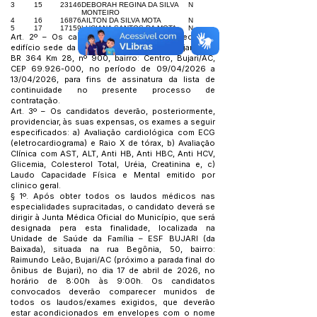
3
15
23146
DEBORAH REGINA DA SILVA
N
MONTEIRO
4
16
16876
AILTON DA SILVA MOTA
N
5
17
17159
LUCIANA SANTOS DA MOTA
N
Art. 2º – Os candidatos deverão comparecer ao
edifício sede da Prefeitura Municipal de Bujari, sito
BR 364 Km 28, nº 900, bairro: Centro, Bujari/AC,
CEP
69.926-000
, no período de 09/04/2026 a
13/04/2026, para fins de assinatura da lista de
continuidade no presente processo de
contratação.
Art. 3º – Os candidatos deverão, posteriormente,
providenciar, às suas expensas, os exames a seguir
especificados: a) Avaliação cardiológica com ECG
(eletrocardiograma) e Raio X de tórax, b) Avaliação
Clínica com AST, ALT, Anti HB, Anti HBC, Anti HCV,
Glicemia, Colesterol Total, Uréia, Creatinina e, c)
Laudo Capacidade Física e Mental emitido por
clinico geral.
§ 1º. Após obter todos os laudos médicos nas
especialidades supracitadas, o candidato deverá se
dirigir à Junta Médica Oficial do Município, que será
designada pera esta finalidade, localizada na
Unidade de Saúde da Família – ESF BUJARI (da
Baixada), situada na rua Begônia, 50, bairro:
Raimundo Leão, Bujari/AC (próximo a parada final do
ônibus de Bujari), no dia 17 de abril de 2026, no
horário de 8:00h às 9:00h. Os candidatos
convocados deverão comparecer munidos de
todos os laudos/exames exigidos, que deverão
estar acondicionados em envelopes com o nome