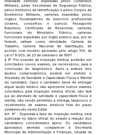
finalidade carteiras expedidas pelos Comandos
Militares, pelas Secretarias de Segurança Pública,
pelos Institutos de Identificação e pelos Corpos de
Bombeiros Militares; carteiras expedidas pelos
órgãos fiscalizadores de exercício profissional
(ordens, conselhos e outros); Passaporte
Brasileiro; Certificado de Reservista; carteiras
funcionais do Ministério Público; carteiras
funcionais expedidas por órgão público que, por lei
federal, valham como identidade; Carteira de
Trabalho; Carteira Nacional de Habilitação, de
acordo com modelo aprovado pelo artigo 159, da
Lei n° 9.503, de 23 de setembro de 1997
§ 3º. Por ocasião da inspeção médica, poderão ser
solicitados novos exames, se necessários, para a
conclusão do diagnóstico. Após a análise dos
laudos comprovatórios, poderá ser emitido o
Atestado de Sanidade e Capacidade Física e Mental
do candidato. Caso o candidato deixe de entregar
algum laudo médico não apresente outros exames
solicitados pela inspeção médica oficial, não fará
jus ao atestado de sanidade e capacidade física e
mental, não sendo permitido a entrega, tampouco o
recebimento de exames médicos fora do prazo
estabelecido neste Edital.
Art. 4º - Superada a fase de inspeção médica, será
publicada no diário oficial do estado a relação dos
candidatos considerados aptos. Os candidatos
aprovados deverão comparecer à Secretaria
Municipal de Administração e Finanças, situada na