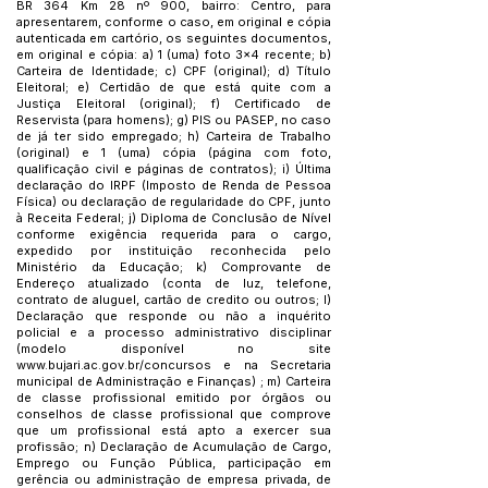
BR 364 Km 28 nº 900, bairro: Centro, para
apresentarem, conforme o caso, em original e cópia
autenticada em cartório, os seguintes documentos,
em original e cópia: a) 1 (uma) foto 3x4 recente; b)
Carteira de Identidade; c) CPF (original); d) Título
Eleitoral; e) Certidão de que está quite com a
Justiça Eleitoral (original); f) Certificado de
Reservista (para homens); g) PIS ou PASEP, no caso
de já ter sido empregado; h) Carteira de Trabalho
(original) e 1 (uma) cópia (página com foto,
qualificação civil e páginas de contratos); i) Última
declaração do IRPF (Imposto de Renda de Pessoa
Física) ou declaração de regularidade do CPF, junto
à Receita Federal; j) Diploma de Conclusão de Nível
conforme exigência requerida para o cargo,
expedido por instituição reconhecida pelo
Ministério da Educação; k) Comprovante de
Endereço atualizado (conta de luz, telefone,
contrato de aluguel, cartão de credito ou outros; l)
Declaração que responde ou não a inquérito
policial e a processo administrativo disciplinar
(modelo disponível no site
www.bujari.ac.gov.br/concursos
e na Secretaria
municipal de Administração e Finanças) ; m) Carteira
de classe profissional emitido por órgãos ou
conselhos de classe profissional que comprove
que um profissional está apto a exercer sua
profissão; n) Declaração de Acumulação de Cargo,
Emprego ou Função Pública, participação em
gerência ou administração de empresa privada, de