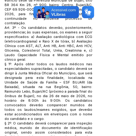
edifício sede da Prefeitura Municipal de Bujari, sito
BR 364 Km 28, nº 900, bairro: Centro, Bujari/AC,
CEP
69.926-000
, no período de 15 a 19 de maio de
2026, para fins de assinatura da lista de
continuidade no presente processo de
contratação.
Art. 3º - Os candidatos deverão, posteriormente,
providenciar, às suas expensas, os exames a seguir
especificados: a) Avaliação cardiológica com ECG
(eletrocardiograma) e Raio X de tórax, b) Avaliação
Clínica com AST, ALT, Anti HB, Anti HBC, Anti HCV,
Glicemia, Colesterol Total, Uréia, Creatinina e, c)
Laudo Capacidade Física e Mental emitido por
clinico geral.
§ 1º. Após obter todos os laudos médicos nas
especialidades supracitadas, o candidato deverá se
dirigir à Junta Médica Oficial do Município, que será
designada pera esta finalidade, localizada na
Unidade de Saúde da Família – ESF BUJARI (da
Baixada), situada na rua Begônia, 50, bairro:
Raimundo Leão, Bujari/AC (próximo a parada final do
ônibus de Bujari), no dia 26 de maio de 2026, no
horário de 8:00h às 9:00h. Os candidatos
convocados deverão comparecer munidos de
todos os laudos/exames exigidos, que deverão
estar acondicionados em envelopes com o nome
do candidato e o cargo.
§ 2º. O candidato deverá comparecer para inspeção
médica, munido de documento de identificação
original, sendo assim considerados para esta