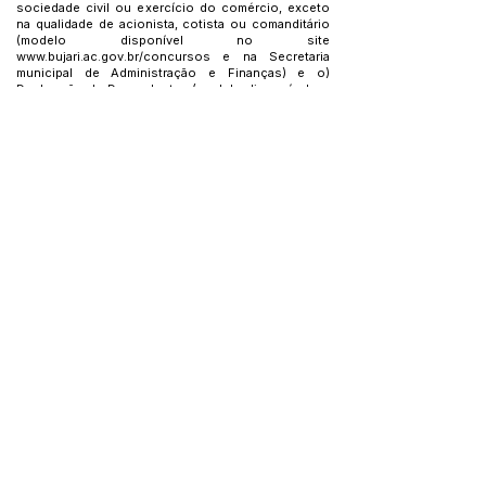
sociedade civil ou exercício do comércio, exceto
na qualidade de acionista, cotista ou comanditário
(modelo disponível no site
www.bujari.ac.gov.br/concursos
e na Secretaria
municipal de Administração e Finanças) e o)
Declaração de Dependentes (modelo disponível no
site
www.bujari.ac.gov.br/concursos).
Parágrafo único. O candidato que deixar de
apresentar qualquer dos documentos elencados
neste artigo, será considerado inapto para
investidura no cargo.
Art. 5º - Este decreto entra em vigor nesta data,
revogadas todas as disposições em contrário.
Bujari – AC, 14 de maio de 2026.
Joao Edvaldo Teles de Lima
Prefeito de Bujari
Maria Odete do Vale Leal
Secretario Municipal de Educação
Jeamerson Faria Gomes
Secretário de Administração e Finanças
Este texto não substitui o publicado no Diário Oficial, mas
facilita a pesquisa para localizar a publicação oficial.