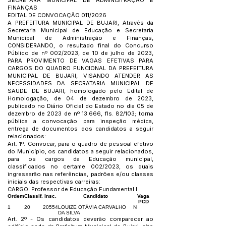
SECRETARA MUNICIPAL DE ADMINISTRAÇÃO E
FINANÇAS
EDITAL DE CONVOCAÇÃO 011/2026
A PREFEITURA MUNICIPAL DE BUJARI, Através da
Secretaria Municipal de Educação e Secretaria
Municipal de Administração e Finanças,
CONSIDERANDO, o resultado final do Concurso
Público de nº 002/2023, de 10 de julho de 2023,
PARA PROVIMENTO DE VAGAS EFETIVAS PARA
CARGOS DO QUADRO FUNCIONAL DA PREFEITURA
MUNICIPAL DE BUJARI, VISANDO ATENDER AS
NECESSIDADES DA SECRATARIA MUNICIPAL DE
SAUDE DE BUJARI, homologado pelo Edital de
Homologação, de 04 de dezembro de 2023,
publicado no Diário Oficial do Estado no dia 05 de
dezembro de 2023 de nº 13.666, fls. 82/103; torna
pública a convocação para inspeção médica,
entrega de documentos dos candidatos a seguir
relacionados:
Art. 1º. Convocar, para o quadro de pessoal efetivo
do Município, os candidatos a seguir relacionados,
para os cargos da Educação municipal,
classificados no certame 002/2023, os quais
ingressarão nas referências, padrões e/ou classes
iniciais das respectivas carreiras:
CARGO: Professor de Educação Fundamental I
Ordem
Classif.
Insc.
Candidato
Vaga
PCD
1
20
20554
LOUIZE OTÁVIA CARVALHO
N
DA SILVA
Art. 2º - Os candidatos deverão comparecer ao