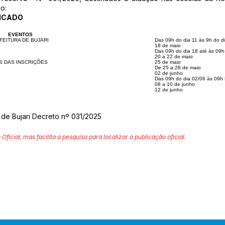
o:
FICADO
EVENTOS
FEITURA DE BUJARI
Das 09h do dia 11 às 9h do d
18 de maio
Das 09h do dia 18 até às 09h
20 a 22 de maio
 DAS INSCRIÇÕES
25 de maio
De 25 a 28 de maio
02 de junho
Das 09h do dia 02/06 às 09h 
08 a 10 de junho
12 de junho
 de Bujari Decreto nº 031/2025
 Oficial, mas facilita a pesquisa para localizar a publicação oficial.