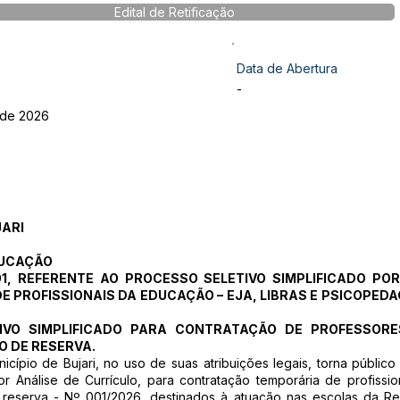
Edital de Retificação
Data de Abertura
-
 de 2026
JARI
DUCAÇÃO
 01, REFERENTE AO PROCESSO SELETIVO SIMPLIFICADO PO
 PROFISSIONAIS DA EDUCAÇÃO – EJA, LIBRAS E PSICOPEDA
TIVO SIMPLIFICADO PARA CONTRATAÇÃO DE PROFESSOR
 DE RESERVA.
icípio de Bujari, no uso de suas atribuições legais, torna públ
or Análise de Currículo, para contratação temporária de profiss
eserva - Nº 001/2026, destinados à atuação nas escolas da Re