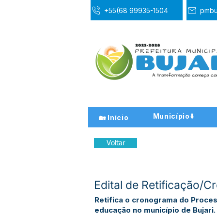
+55(68 99935-1504
pmbu
Município⬇️
🏡 Início
Voltar
Edital de Retificação
Retifica o cronograma do Proces
educação no município de Bujari.