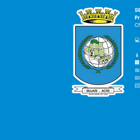
S
Pr
C
💻
📱
🏢
📅
📧
📨