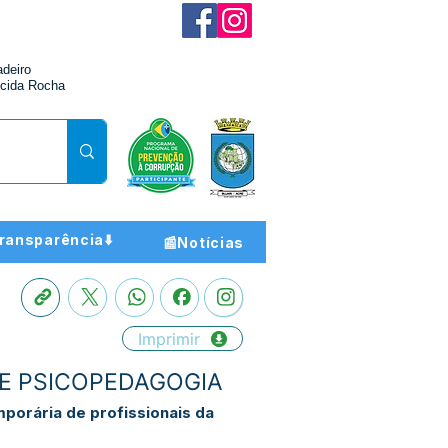
adeiro
cida Rocha
ransparência⬇️
📰Notícias
Imprimir
AS E PSICOPEDAGOGIA
porária de profissionais da