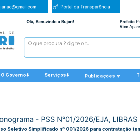
jariac@gmail.com
Portal da Transparência
Olá, Bem-vindo a Bujari!
Prefeito
P
Vice
Apare
O Governo⬇️
Serviços⬇️
T
Publicações 🔽
/Cronograma - PSS N°01/2026/EJA, LIBR
so Seletivo Simplificado nº 001/2026 para contratação tem