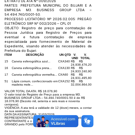
EXTRATO DE ATA N° 009/2026
PARTES: PREFEITURA MUNICIPAL DO BUJARI E A
EMPRESA M3. BUSINESS GROUP LTDA –
54.494.740
/0001-50.
PROCESSO LICITATÓRIO Nº
2026.02.005
: PREGÃO
ELETRÔNICO SRP N° 002/2026 – CPL 01
OBJETO: Registro de preço para contratação de
Pessoa Jurídica para Registro de Preços para
eventual e futura contratação de empresa
especializada para fornecimento de Material de
Expediente, visando atender às necessidades da
Prefeitura do Bujari.
ITEM
DESCRIÇÃO
UN
QTD
V.
V.
UND
TOTAL
15
Caneta esferográfica azul...
CXA
340
R$
R$
24,93
8.476,20
16
Caneta esferográfica preta...
CXA
130
R$
R$
24,93
3.240,90
17
Caneta esferográfica vermelha...
CXA
60
R$
R$
24,93
1.495,80
51
Lápis comum, confeccionado em
CXA
152
R$
R$
madeira mole...
32,00
4.864,00
VALOR TOTAL DA ATA: R$ 18.076,90
O valor total de Registro de Preço para a empresa M3.
BUSINESS GROUP LTDA –
54.494.740
/0001-50 é de R$
18.076,90 (Dezoito mil, setenta e seis reais e noventa
centavos).
VIGÊNCIA: A ata terá a validade de 12 (doze) meses, a contar
da sua assinatura.
DATA DA ASSINATURA: 31/03/2026.
REPRESENTANTES: João Edvaldo Teles de Lima, pelo
CONTRATANTE e o senhor: MATHEUS ALEXANDRE
GRANDO pelo FORNECEDOR.