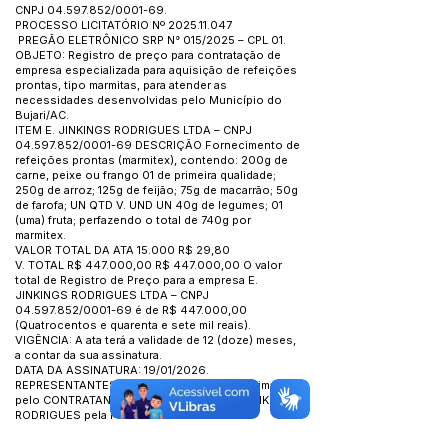
CNPJ
04.597.852
/0001-69.
PROCESSO LICITATÓRIO Nº
2025.11.047
PREGÃO ELETRÔNICO SRP N° 015/2025 – CPL 01.
OBJETO: Registro de preço para contratação de
empresa especializada para aquisição de refeições
prontas, tipo marmitas, para atender as
necessidades desenvolvidas pelo Município do
Bujari/AC.
ITEM E. JINKINGS RODRIGUES LTDA – CNPJ
04.597.852
/0001-69 DESCRIÇÃO Fornecimento de
refeições prontas (marmitex), contendo: 200g de
carne, peixe ou frango 01 de primeira qualidade;
250g de arroz; 125g de feijão; 75g de macarrão; 50g
de farofa; UN QTD V. UND UN 40g de legumes; 01
(uma) fruta; perfazendo o total de 740g por
marmitex.
VALOR TOTAL DA ATA 15.000 R$ 29,80
V. TOTAL R$ 447.000,00 R$ 447.000,00 O valor
total de Registro de Preço para a empresa E.
JINKINGS RODRIGUES LTDA – CNPJ
04.597.852
/0001-69 é de R$ 447.000,00
(Quatrocentos e quarenta e sete mil reais).
VIGÊNCIA: A ata terá a validade de 12 (doze) meses,
a contar da sua assinatura.
DATA DA ASSINATURA: 19/01/2026.
REPRESENTANTES: João Edvaldo Teles de Lima,
pelo CONTRATANTE e o senhor: ELISAFÁ JINKINGS
RODRIGUES pela FORNECEDORA