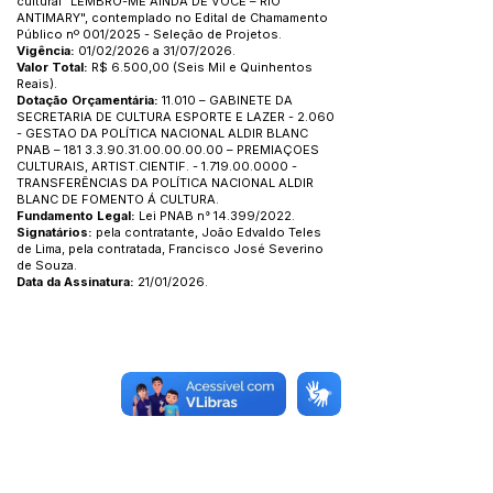
cultural "LEMBRO-ME AINDA DE VOCÊ – RIO
ANTIMARY", contemplado no Edital de Chamamento
Público nº 001/2025 - Seleção de Projetos.
Vigência:
01/02/2026 a 31/07/2026.
Valor Total:
R$ 6.500,00 (Seis Mil e Quinhentos
Reais).
Dotação Orçamentária:
11.010 – GABINETE DA
SECRETARIA DE CULTURA ESPORTE E LAZER - 2.060
- GESTAO DA POLÍTICA NACIONAL ALDIR BLANC
PNAB –
181 3.3.90.31.00.00.00.00
– PREMIAÇOES
CULTURAIS, ARTIST.CIENTIF. -
1.719.00.0000
-
TRANSFERÊNCIAS DA POLÍTICA NACIONAL ALDIR
BLANC DE FOMENTO Á CULTURA.
Fundamento Legal:
Lei PNAB n° 14.399/2022.
Signatários:
pela contratante, João Edvaldo Teles
de Lima, pela contratada, Francisco José Severino
de Souza.
Data da Assinatura:
21/01/2026.