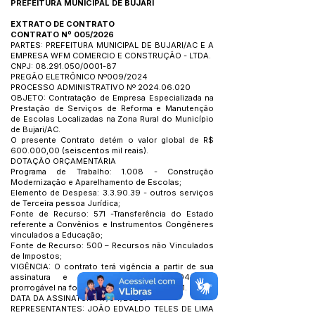
PREFEITURA MUNICIPAL DE BUJARI
EXTRATO DE CONTRATO
CONTRATO Nº 005/2026
PARTES: PREFEITURA MUNICIPAL DE BUJARI/AC E A
EMPRESA WFM COMERCIO E CONSTRUÇÂO - LTDA.
CNPJ: 08.291.050/0001-87
PREGÃO ELETRÔNICO Nº009/2024
PROCESSO ADMINISTRATIVO Nº 2024.06.020
OBJETO: Contratação de Empresa Especializada na
Prestação de Serviços de Reforma e Manutenção
de Escolas Localizadas na Zona Rural do Município
de Bujari/AC.
O presente Contrato detém o valor global de R$
600.000,00 (seiscentos mil reais).
DOTAÇÃO ORÇAMENTÁRIA
Programa de Trabalho: 1.008 - Construção
Modernização e Aparelhamento de Escolas;
Elemento de Despesa: 3.3.90.39 - outros serviços
de Terceira pessoa Jurídica;
Fonte de Recurso: 571 -Transferência do Estado
referente a Convênios e Instrumentos Congêneres
vinculados a Educação;
Fonte de Recurso: 500 – Recursos não Vinculados
de Impostos;
VIGÊNCIA: O contrato terá vigência a partir de sua
assinatura e encerramento em 17/04/2027,
prorrogável na forma da Lei nº 14.133, de 2021.
DATA DA ASSINATURA 17/04/2026.
REPRESENTANTES: JOÃO EDVALDO TELES DE LIMA