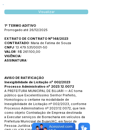
Visualizar
1° TERMO ADITIVO
Prorrogado até 26/12/2025
EXTRATO DE CONTRATO Nº148/2023
CONTRATADO:
Maria de Fatima de Souza
CNPJ:
13.479.531/0001-50
VALOR:
R$ 261.100,00
VIGÊNCIA:
ASSINATURA:
AVISO DE RATIFICAÇÃO
Inexigibilidade de Licitação nº 002/2023
Processo Administrativo nº
2023.12.0072
A PREFEITURA MUNICIPAL DE BUJARI — AC torna
público que Excelentíssimo Senhor Prefeito,
Homologou o certame na modalidade de
Inexigibilidade de Licitação nº 002/2023, conforme
Processo Administrativo nº
2023.12.0072
, que tem
como objeto Contratação de Empresa destinada
a Executar serviços de Borracharia em veículos da
Prefeitura Municipal de Bujari/AC, em favor da
Pessoa Jurídica Maria de Fatima de Souza -