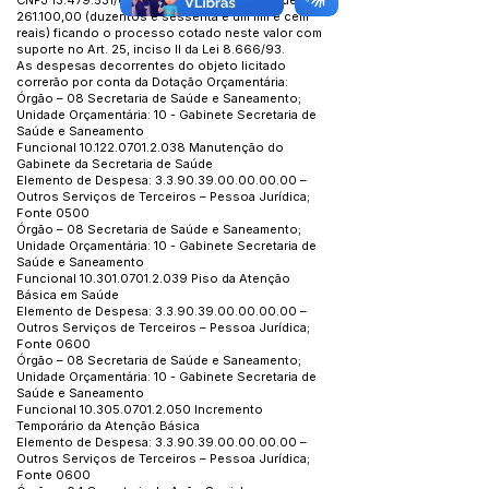
CNPJ
13.479.531
/0001-50, com o valor total de R$
261.100,00 (duzentos e sessenta e um mil e cem
reais) ficando o processo cotado neste valor com
suporte no Art. 25, inciso Il da Lei 8.666/93.
As despesas decorrentes do objeto licitado
correrão por conta da Dotação Orçamentária:
Órgão – 08 Secretaria de Saúde e Saneamento;
Unidade Orçamentária: 10 - Gabinete Secretaria de
Saúde e Saneamento
Funcional
10.122.0701.2.038
Manutenção do
Gabinete da Secretaria de Saúde
Elemento de Despesa:
3.3.90.39.00.00.00.00
–
Outros Serviços de Terceiros – Pessoa Jurídica;
Fonte 0500
Órgão – 08 Secretaria de Saúde e Saneamento;
Unidade Orçamentária: 10 - Gabinete Secretaria de
Saúde e Saneamento
Funcional
10.301.0701.2.039
Piso da Atenção
Básica em Saúde
Elemento de Despesa:
3.3.90.39.00.00.00.00
–
Outros Serviços de Terceiros – Pessoa Jurídica;
Fonte 0600
Órgão – 08 Secretaria de Saúde e Saneamento;
Unidade Orçamentária: 10 - Gabinete Secretaria de
Saúde e Saneamento
Funcional
10.305.0701.2.050
Incremento
Temporário da Atenção Básica
Elemento de Despesa:
3.3.90.39.00.00.00.00
–
Outros Serviços de Terceiros – Pessoa Jurídica;
Fonte 0600