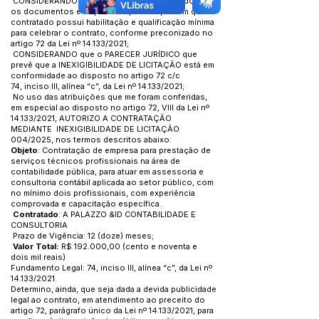
CONSIDERANDO que o processo foi instruído com
os documentos e requisitos que comprovam que o
contratado possui habilitação e qualificação mínima
para celebrar o contrato, conforme preconizado no
artigo 72 da Lei nº 14.133/2021;
CONSIDERANDO que o PARECER JURÍDICO que
prevê que a INEXIGIBILIDADE DE LICITAÇÃO está em
conformidade ao disposto no artigo 72 c/c
74, inciso III, alínea “c”, da Lei nº 14.133/2021;
No uso das atribuições que me foram conferidas,
em especial ao disposto no artigo 72, VIII da Lei nº
14.133/2021, AUTORIZO A CONTRATAÇÃO
MEDIANTE INEXIGIBILIDADE DE LICITAÇÃO
004/2025, nos termos descritos abaixo:
Objeto
: Contratação de empresa para prestação de
serviços técnicos profissionais na área de
contabilidade pública, para atuar em assessoria e
consultoria contábil aplicada ao setor público, com
no mínimo dois profissionais, com experiência
comprovada e capacitação específica.
Contratado
: A PALAZZO &ID CONTABILIDADE E
CONSULTORIA
Prazo de Vigência: 12 (doze) meses;
Valor Total:
R$ 192.000,00 (cento e noventa e
dois mil reais)
Fundamento Legal: 74, inciso III, alínea “c”, da Lei nº
14.133/2021.
Determino, ainda, que seja dada a devida publicidade
legal ao contrato, em atendimento ao preceito do
artigo 72, parágrafo único da Lei nº 14.133/2021, para