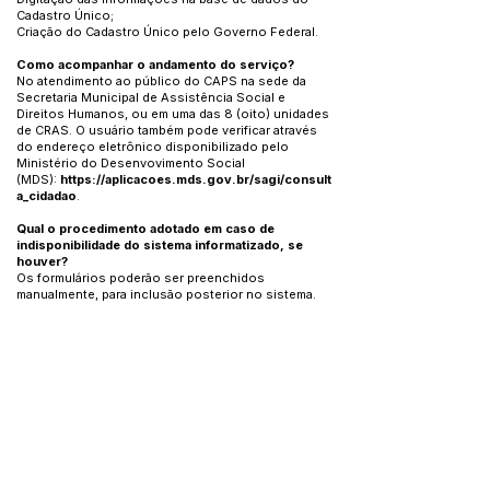
Cadastro Único;
Criação do Cadastro Único pelo Governo Federal.
Como acompanhar o andamento do serviço?
No atendimento ao público do CAPS na sede da
Secretaria Municipal de Assistência Social e
Direitos Humanos, ou em uma das 8 (oito) unidades
de CRAS. O usuário também pode verificar através
do endereço eletrônico disponibilizado pelo
Ministério do Desenvovimento Social
(MDS):
https://aplicacoes.mds.gov.br/sagi/consult
a_cidadao
.
Qual o procedimento adotado em caso de
indisponibilidade do sistema informatizado, se
houver?
Os formulários poderão ser preenchidos
manualmente, para inclusão posterior no sistema.
Este texto não substitui o publicado no Diário Oficial, mas
facilita a pesquisa para localizar a publicação oficial.