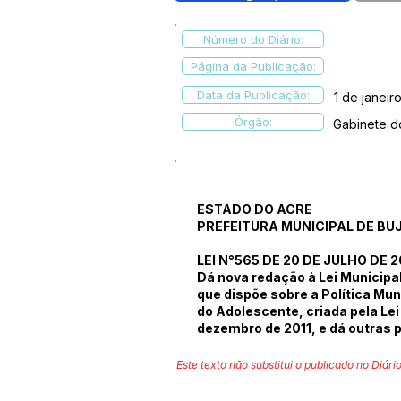
Número do Diário:
Página da Publicação:
Data da Publicação:
1 de janeir
Órgão:
Gabinete d
ESTADO DO ACRE
PREFEITURA MUNICIPAL DE BU
LEI N°565 DE 20 DE JULHO DE 2
Dá nova redação à Lei Municipal
que dispõe sobre a Política Mun
do Adolescente, criada pela Lei
dezembro de 2011, e dá outras 
Este texto não substitui o publicado no Diário