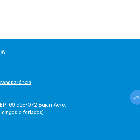
IA
Transparência
)
CEP: 69.926-072 Bujari Acre.
mingos e feriados)