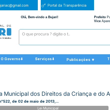
jariac@gmail.com
Portal da Transparência
Olá, Bem-vindo a Bujari!
Prefeito
P
Vice
Apare
O Governo⬇️
Serviços⬇️
T
Publicações 🔽
ca Municipal dos Direitos da Criança e do
n°522, de 02 de maio de 2013,...
Lei Municipal