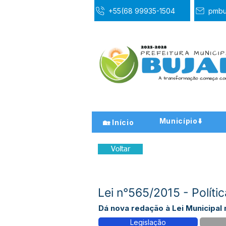
+55(68 99935-1504
pmbu
Município⬇️
🏡 Início
Voltar
Lei n°565/2015 - Políti
Dá nova redação à Lei Municipal 
Legislação