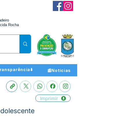
adeiro
cida Rocha
ransparência⬇️
📰Notícias
Imprimir
 Adolescente