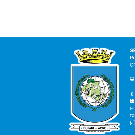
S
Pr
C
💻
📱
🏢
📅
📧
📨