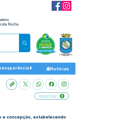
adeiro
cida Rocha
ransparência⬇️
📰Notícias
Imprimir
ão e concepção, estabelecendo