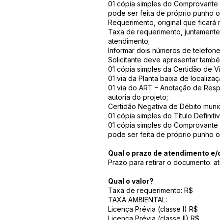
01 cópia simples do Comprovante d
pode ser feita de próprio punho o
Requerimento, original que ficará 
Taxa de requerimento, juntamente
atendimento;
Informar dois números de telefone
Solicitante deve apresentar tamb
01 cópia simples da Certidão de Vi
01 via da Planta baixa de localiza
01 via do ART – Anotação de Resp
autoria do projeto;
Certidão Negativa de Débito munici
01 cópia simples do Título Definit
01 cópia simples do Comprovante d
pode ser feita de próprio punho 
Qual o prazo de atendimento e
Prazo para retirar o documento: at
Qual o valor?
Taxa de requerimento: R$
TAXA AMBIENTAL:
Licença Prévia (classe I) R$
Licença Prévia (classe II) R$