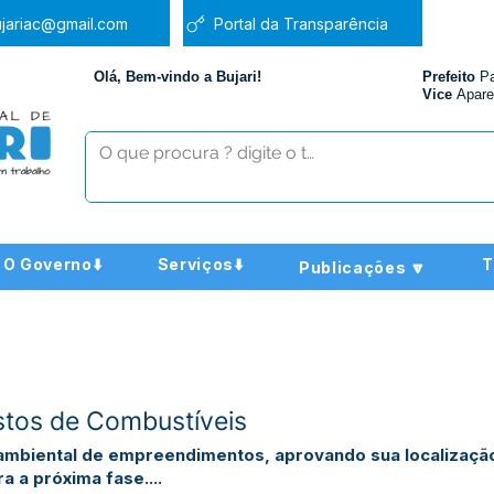
jariac@gmail.com
Portal da Transparência
Olá, Bem-vindo a Bujari!
Prefeito
P
Vice
Apare
O Governo⬇️
Serviços⬇️
T
Publicações 🔽
stos de Combustíveis
de ambiental de empreendimentos, aprovando sua localizaç
 a próxima fase....