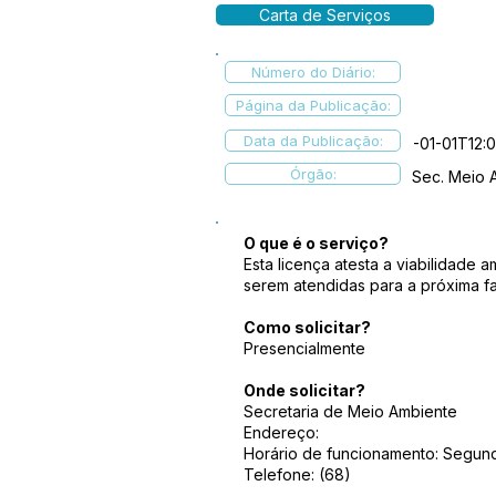
Carta de Serviços
Número do Diário:
Página da Publicação:
Data da Publicação:
-01-01T12:
Órgão:
Sec. Meio 
O que é o serviço?
Esta licença atesta a viabilidad
serem atendidas para a próxima f
Como solicitar?
Presencialmente
Onde solicitar?
Secretaria de Meio Ambiente
Endereço:
Horário de funcionamento: Segunda
Telefone: (68)