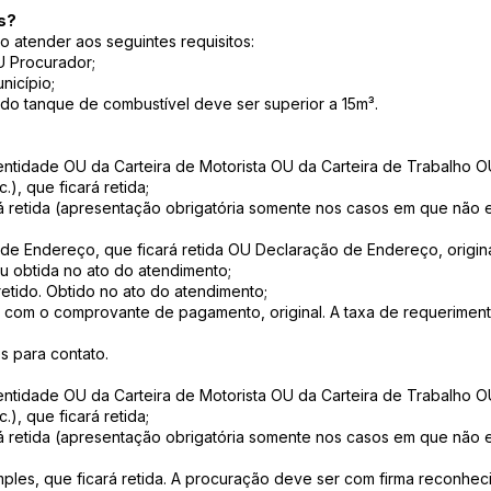
s?
so atender aos seguintes requisitos:
U Procurador;
nicípio;
o tanque de combustível deve ser superior a 15m³.
dentidade OU da Carteira de Motorista OU da Carteira de Trabalho O
), que ficará retida;
rá retida (apresentação obrigatória somente nos casos em que não 
e Endereço, que ficará retida OU Declaração de Endereço, original
u obtida no ato do atendimento;
retido. Obtido no ato do atendimento;
 com o comprovante de pagamento, original. A taxa de requeriment
s para contato.
dentidade OU da Carteira de Motorista OU da Carteira de Trabalho O
), que ficará retida;
rá retida (apresentação obrigatória somente nos casos em que não 
imples, que ficará retida. A procuração deve ser com firma reconhec