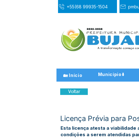
+55(68 99935-1504
pmbu
Município⬇️
🏡 Início
Voltar
Licença Prévia para Po
Esta licença atesta a viabilida
condições a serem atendidas para