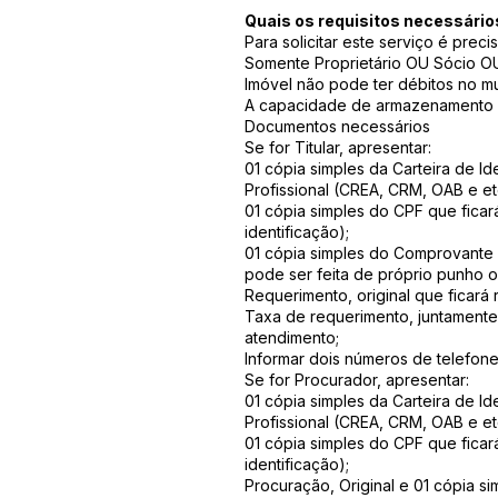
Quais os requisitos necessário
Para solicitar este serviço é preci
Somente Proprietário OU Sócio O
Imóvel não pode ter débitos no mu
A capacidade de armazenamento d
Documentos necessários
Se for Titular, apresentar:
01 cópia simples da Carteira de I
Profissional (CREA, CRM, OAB e etc.
01 cópia simples do CPF que fica
identificação);
01 cópia simples do Comprovante d
pode ser feita de próprio punho o
Requerimento, original que ficará 
Taxa de requerimento, juntamente
atendimento;
Informar dois números de telefone
Se for Procurador, apresentar:
01 cópia simples da Carteira de I
Profissional (CREA, CRM, OAB e etc.
01 cópia simples do CPF que fica
identificação);
Procuração, Original e 01 cópia s