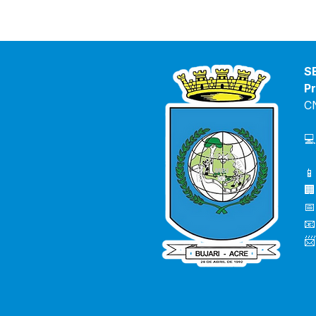
S
Pr
C
💻
📱
🏢
📅
📧
📨