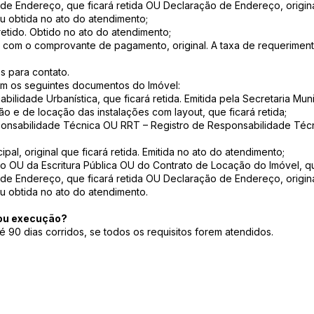
e Endereço, que ficará retida OU Declaração de Endereço, original
u obtida no ato do atendimento;
retido. Obtido no ato do atendimento;
 com o comprovante de pagamento, original. A taxa de requeriment
s para contato.
ém os seguintes documentos do Imóvel:
abilidade Urbanística, que ficará retida. Emitida pela Secretaria Mun
ção e de locação das instalações com layout, que ficará retida;
onsabilidade Técnica OU RRT – Registro de Responsabilidade Técnic
pal, original que ficará retida. Emitida no ato do atendimento;
ivo OU da Escritura Pública OU do Contrato de Locação do Imóvel, que
e Endereço, que ficará retida OU Declaração de Endereço, original
ou obtida no ato do atendimento.
/ou execução?
é 90 dias corridos, se todos os requisitos forem atendidos.