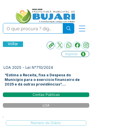
Voltar
Imprimir
LOA 2025 - Lei N°710/2024
“Estima a Receita, fixa a Despesa do
Município para o exercício financeiro de
2025 e dá outras providências”....
Contas Públicas
LOA
Número do Diário: