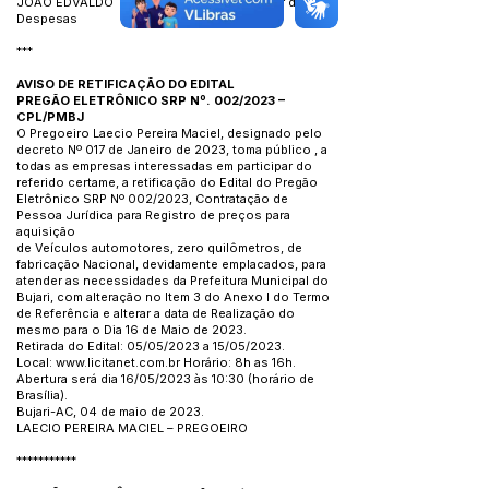
JOÃO EDVALDO TELES DE LIMA – Ordenador de
Despesas
***
AVISO DE RETIFICAÇÃO DO EDITAL
PREGÃO ELETRÔNICO SRP Nº. 002/2023 –
CPL/PMBJ
O Pregoeiro Laecio Pereira Maciel, designado pelo
decreto Nº 017 de Janeiro de 2023, toma público , a
todas as empresas interessadas em participar do
referido certame, a retificação do Edital do Pregão
Eletrônico SRP Nº 002/2023, Contratação de
Pessoa Jurídica para Registro de preços para
aquisição
de Veículos automotores, zero quilômetros, de
fabricação Nacional, devidamente emplacados, para
atender as necessidades da Prefeitura Municipal do
Bujari, com alteração no Item 3 do Anexo I do Termo
de Referência e alterar a data de Realização do
mesmo para o Dia 16 de Maio de 2023.
Retirada do Edital: 05/05/2023 a 15/05/2023.
Local: www.licitanet.com.br Horário: 8h as 16h.
Abertura será dia 16/05/2023 às 10:30 (horário de
Brasília).
Bujari-AC, 04 de maio de 2023.
LAECIO PEREIRA MACIEL – PREGOEIRO
***********