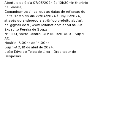
Abertura será dia 07/05/2024 às 10h30min (horário
de Brasília).
Comunicamos ainda, que as datas de retiradas do
Edital serão do dia 22/04/2024 à 06/05/2024,
através do endereço eletrônico prefeiturabujari.
cpl@gmail.com
.;
www.licitanet.com.br
ou na Rua
Expedito Pereira de Souza,
N° 1.241, Bairro Centro, CEP
69.926-000
– Bujari-
AC.
Horário: 8:00hs às 14:00hs.
Bujari-AC, 18 de abril de 2024.
João Edvaldo Teles de Lima – Ordenador de
Despesas