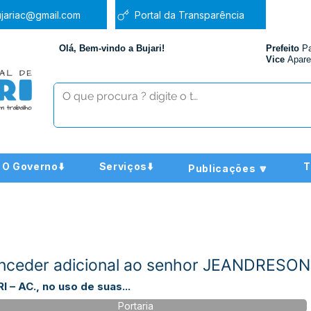
jariac@gmail.com
Portal da Transparência
Olá, Bem-vindo a Bujari!
Prefeito
P
Vice
Apare
O Governo⬇️
Serviços⬇️
T
Publicações 🔽
Conceder adicional ao senhor JEANDRES
– AC., no uso de suas...
Portaria