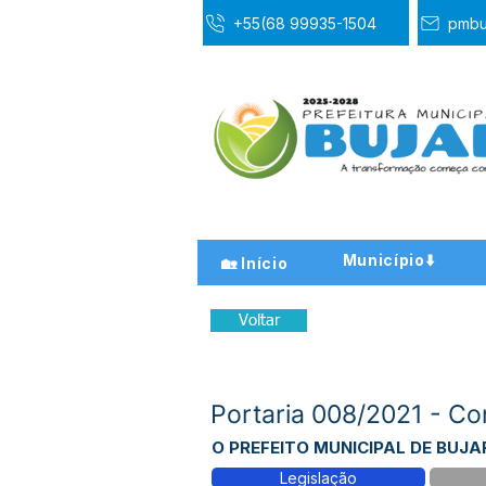
+55(68 99935-1504
pmbu
Município⬇️
🏡 Início
Voltar
Portaria 008/2021 - 
O PREFEITO MUNICIPAL DE BUJARI 
Legislação