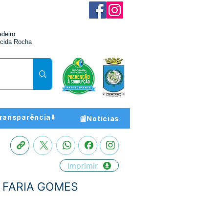
adeiro
cida Rocha
ransparência⬇️
📰Notícias
Imprimir
ON FARIA GOMES