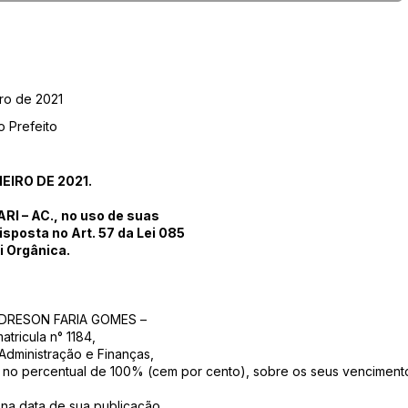
iro de 2021
o Prefeito
EIRO DE 2021.
I – AC., no uso de suas
isposta no Art. 57 da Lei 085
i Orgânica.
NDRESON FARIA GOMES –
tricula n° 1184,
 Administração e Finanças,
, no percentual de 100% (cem por cento), sobre os seus venciment
r na data de sua publicação.