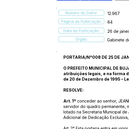
Número do Diário:
12.967
Página da Publicação:
64
Data da Publicação:
26 de jane
Órgão:
Gabinete d
PORTARIA/Nº008 DE 25 DE JAN
O PREFEITO MUNICIPAL DE BUJAR
atribuições legais, e na forma d
de 20 de Dezembro de 1995 – Le
RESOLVE:
Art. 1º
conceder ao senhor, JEA
servidor do quadro permanente, ma
lotado na Secretaria Municipal de
Adicional de Dedicação Exclusiva
Art. 2° Esta portaria entra em vigo