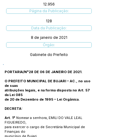
12.956
Página da Publicação:
128
Data da Publicação:
8 de janeiro de 2021
Órgão:
Gabinete do Prefeito
PORTARIA/Nº28 DE 06 DE JANEIRO DE 2021.
O PREFEITO MUNICIPAL DE BUJARI – AC., no uso
de suas
atribuições legais, e na forma disposta no Art. 57
da Lei 085
de 20 de Dezembro de 1995 – Lei Orgânica.
DECRETA:
Art. 1º
Nomear a senhora, EMILI DO VALE LEAL
FIGUEIREDO,
para exercer o cargo de Secretária Municipal de
Finanças do
município de Bujari.