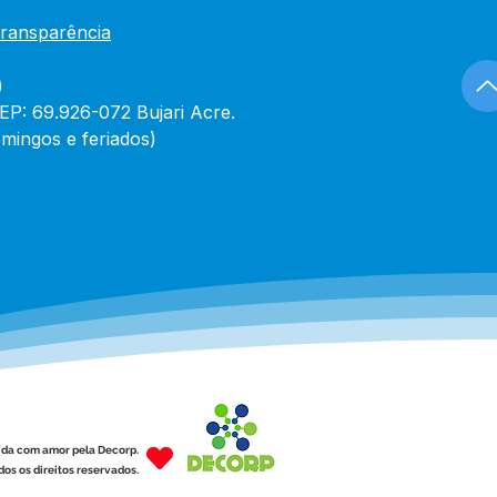
Transparência
)
CEP: 69.926-072 Bujari Acre.
mingos e feriados)
ída com amor pela Decorp.
os os direitos reservados.