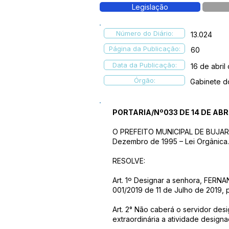
Legislação
Número do Diário:
13.024
Página da Publicação:
60
Data da Publicação:
16 de abril
Órgão:
Gabinete d
PORTARIA/Nº033 DE 14 DE ABRI
O PREFEITO MUNICIPAL DE BUJARI – 
Dezembro de 1995 – Lei Orgânica.
RESOLVE:
Art. 1º Designar a senhora, FERN
001/2019 de 11 de Julho de 2019
Art. 2° Não caberá o servidor de
extraordinária a atividade designa