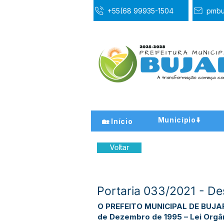
+55(68 99935-1504
pmbu
Município⬇️
🏡 Início
Voltar
Portaria 033/2021 - 
O PREFEITO MUNICIPAL DE BUJARI –
de Dezembro de 1995 – Lei Orgâni