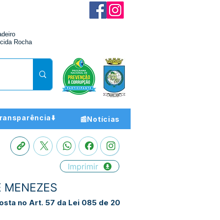
adeiro
cida Rocha
ransparência⬇️
📰Notícias
Imprimir
DE MENEZES
osta no Art. 57 da Lei 085 de 20