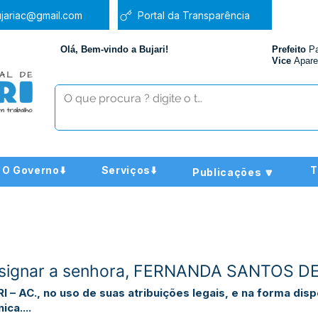
jariac@gmail.com
Portal da Transparência
Olá, Bem-vindo a Bujari!
Prefeito
P
Vice
Apare
O Governo⬇️
Serviços⬇️
T
Publicações 🔽
Designar a senhora, FERNANDA SANTOS 
 AC., no uso de suas atribuições legais, e na forma disp
ca....