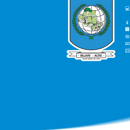
💻
📱
🏢
📅
📧
📨