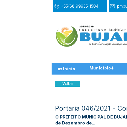
+55(68 99935-1504
pmbu
Município⬇️
🏡 Início
Voltar
Portaria 046/2021 - Co
O PREFEITO MUNICIPAL DE BUJARI –
de Dezembro de...