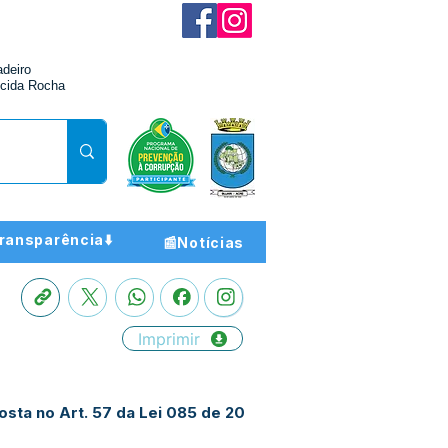
adeiro
cida Rocha
ransparência⬇️
📰Notícias
Imprimir
osta no Art. 57 da Lei 085 de 20