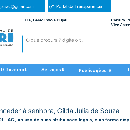
jariac@gmail.com
Portal da Transparência
Olá, Bem-vindo a Bujari!
Prefeito
P
Vice
Apare
O Governo⬇️
Serviços⬇️
T
Publicações 🔽
nceder à senhora, Gilda Julia de Souza
 AC., no uso de suas atribuições legais, e na forma disp