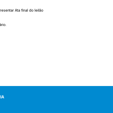
sentar Ata final do leilão
rio.
IA