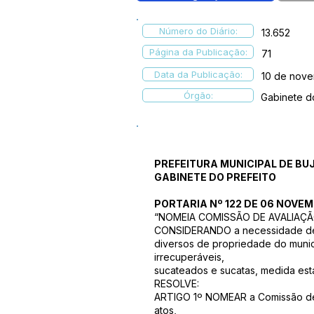
Número do Diário:
13.652
Página da Publicação:
71
Data da Publicação:
10 de nov
Órgão:
Gabinete d
PREFEITURA MUNICIPAL DE BU
GABINETE DO PREFEITO
PORTARIA Nº 122 DE 06 NOVEM
“NOMEIA COMISSÃO DE AVALIAÇÃO
CONSIDERANDO a necessidade de al
diversos de propriedade do munic
irrecuperáveis,
sucateados e sucatas, medida esta
RESOLVE:
ARTIGO 1º NOMEAR a Comissão de A
atos,