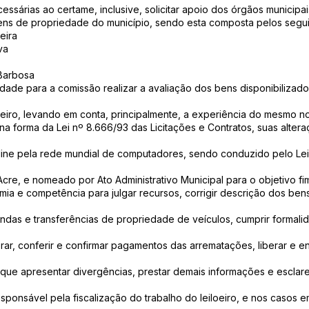
ssárias ao certame, inclusive, solicitar apoio dos órgãos municipai
ens de propriedade do município, sendo esta composta pelos segui
eira
va
Barbosa
ade para a comissão realizar a avaliação dos bens disponibilizados
oeiro, levando em conta, principalmente, a experiência do mesmo nos
na forma da Lei nº 8.666/93 das Licitações e Contratos, suas altera
-line pela rede mundial de computadores, sendo conduzido pelo Leil
cre, e nomeado por Ato Administrativo Municipal para o objetivo fi
a e competência para julgar recursos, corrigir descrição dos bens 
das e transferências de propriedade de veículos, cumprir formalid
rar, conferir e confirmar pagamentos das arrematações, liberar e en
ue apresentar divergências, prestar demais informações e esclarec
sponsável pela fiscalização do trabalho do leiloeiro, e nos casos