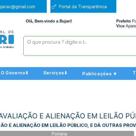
jariac@gmail.com
Portal da Transparência
Olá, Bem-vindo a Bujari!
Prefeito
P
Vice
Apare
O Governo⬇️
Serviços⬇️
T
Publicações 🔽
 - AVALIAÇÃO E ALIENAÇÃO EM LEILÃO P
O E ALIENAÇÃO EM LEILÃO PÚBLICO, E DÁ OUTRAS PROVID
Portaria