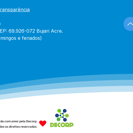
Transparência
)
CEP: 69.926-072 Bujari Acre.
mingos e feriados)
ída com amor pela Decorp.
os os direitos reservados.