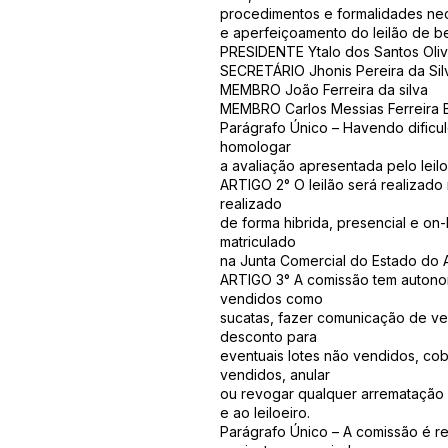
procedimentos e formalidades nece
e aperfeiçoamento do leilão de b
PRESIDENTE Ytalo dos Santos Oliv
SECRETÁRIO Jhonis Pereira da Sil
MEMBRO João Ferreira da silva
MEMBRO Carlos Messias Ferreira 
Parágrafo Único – Havendo dificuld
homologar
a avaliação apresentada pelo leil
ARTIGO 2° O leilão será realizado 
realizado
de forma hibrida, presencial e on
matriculado
na Junta Comercial do Estado do A
ARTIGO 3° A comissão tem autonomi
vendidos como
sucatas, fazer comunicação de ven
desconto para
eventuais lotes não vendidos, cob
vendidos, anular
ou revogar qualquer arrematação q
e ao leiloeiro.
Parágrafo Único – A comissão é re