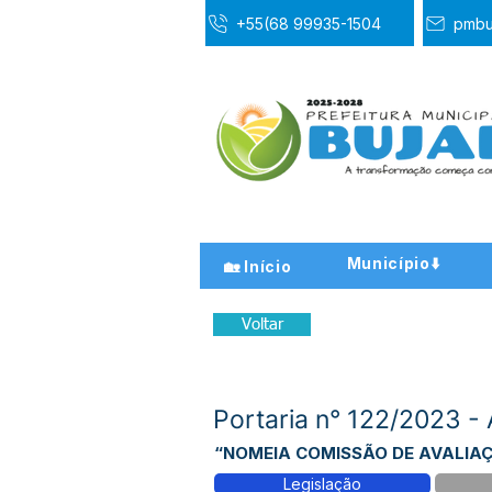
+55(68 99935-1504
pmbu
Município⬇️
🏡 Início
Voltar
Portaria n° 122/2023
“NOMEIA COMISSÃO DE AVALIAÇÃ
Legislação