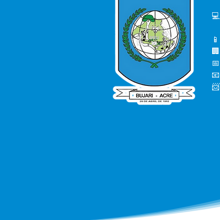
💻
📱
🏢
📅
📧
📨