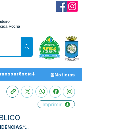
adeiro
cida Rocha
ransparência⬇️
📰Notícias
Imprimir
ÚBLICO
ÊNCIAS.”...