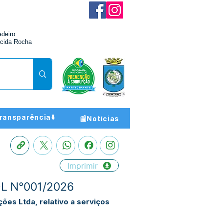
adeiro
cida Rocha
ransparência⬇️
📰Notícias
Imprimir
 DL N°001/2026
es Ltda, relativo a serviços