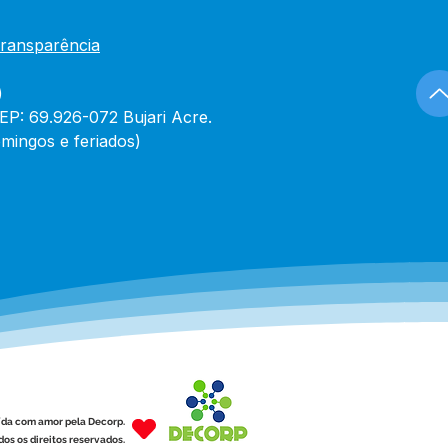
Transparência
)
CEP: 69.926-072 Bujari Acre.
mingos e feriados)
ída com amor pela Decorp.
os os direitos reservados.