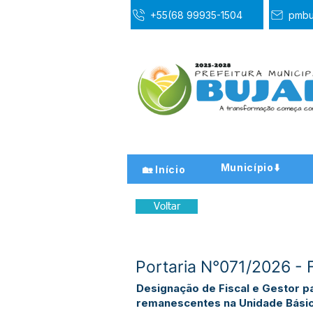
+55(68 99935-1504
pmbu
Município⬇️
🏡 Início
Voltar
Portaria N°071/2026 - 
Designação de Fiscal e Gestor p
remanescentes na Unidade Básic