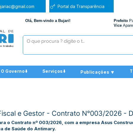
jariac@gmail.com
Portal da Transparência
Olá, Bem-vindo a Bujari!
Prefeito
P
Vice
Apare
O Governo⬇️
Serviços⬇️
T
Publicações 🔽
Fiscal e Gestor - Contrato N°003/2026 -
ara o Contrato nº 003/2026, com a empresa Asus Construçõ
a de Saúde do Antimary.