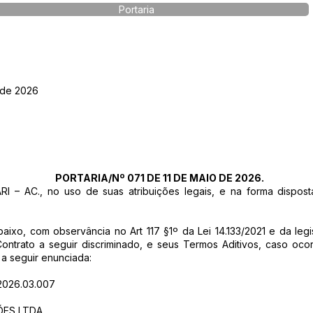
Portaria
 de 2026
PORTARIA/Nº 071 DE 11 DE MAIO DE 2026.
 – AC., no uso de suas atribuições legais, e na forma dispost
abaixo, com observância no Art 117 §1º da Lei 14.133/2021 e da le
trato a seguir discriminado, e seus Termos Aditivos, caso ocorr
 a seguir enunciada:
026.03.007
ES LTDA