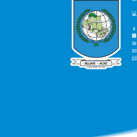
💻
📱
🏢
📅
📧
📨