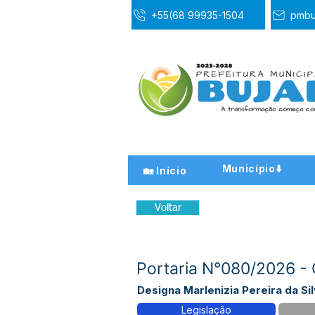
+55(68 99935-1504
pmbu
Município⬇️
🏡 Início
Voltar
Portaria N°080/2026 - 
Designa Marlenizia Pereira da Si
Legislação