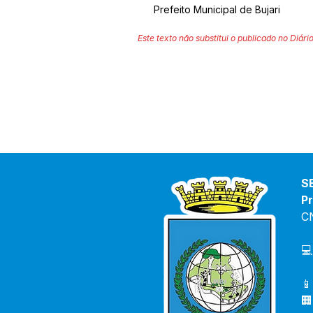
Prefeito Municipal de Bujari
Este texto não substitui o publicado no Diário
S
Pr
C
💻
📱
🏢