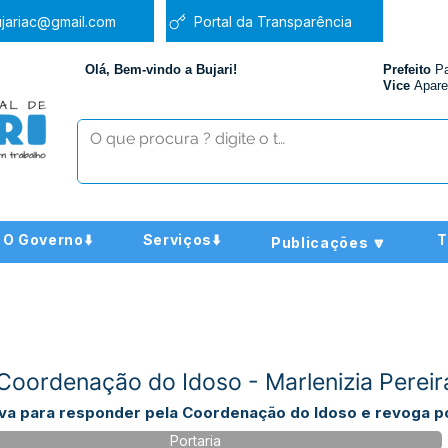
jariac@gmail.com
Portal da Transparência
Olá, Bem-vindo a Bujari!
Prefeito
P
Vice
Apare
O Governo⬇️
Serviços⬇️
T
Publicações 🔽
Coordenação do Idoso - Marlenizia Pereira
lva para responder pela Coordenação do Idoso e revoga por
Portaria