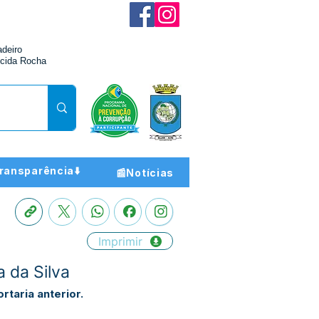
adeiro
cida Rocha
ransparência⬇️
📰Notícias
Imprimir
 da Silva
taria anterior.