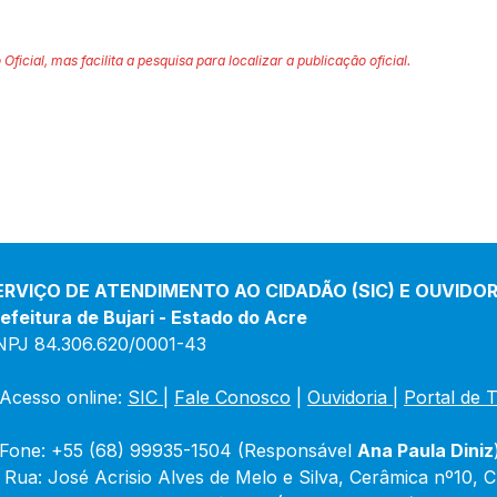
 Oficial, mas facilita a pesquisa para localizar a publicação oficial.
ERVIÇO DE ATENDIMENTO AO CIDADÃO (SIC) E OUVIDOR
efeitura de Bujari - Estado do Acre
NPJ 84.306.620/0001-43
Acesso online: 
SIC 
| 
Fale Conosco
 | 
Ouvidoria
|
Portal de 
Fone: +55 (68) 99935-1504 (Responsável 
Ana Paula Diniz
 Rua: José Acrisio Alves de Melo e Silva, Cerâmica nº10, 