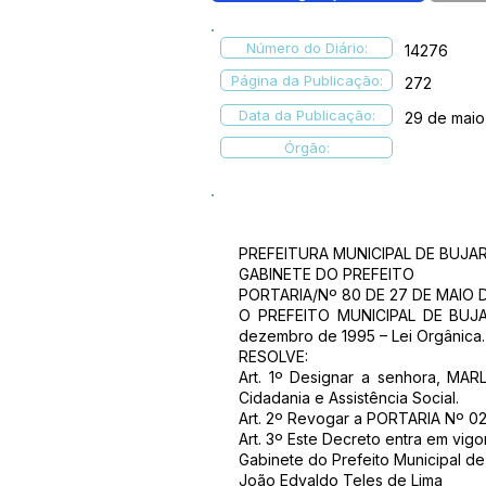
Número do Diário:
14276
Página da Publicação:
272
Data da Publicação:
29 de maio
Órgão:
PREFEITURA MUNICIPAL DE BUJAR
GABINETE DO PREFEITO
PORTARIA/Nº 80 DE 27 DE MAIO D
O PREFEITO MUNICIPAL DE BUJARI
dezembro de 1995 – Lei Orgânica.
RESOLVE:
Art. 1º Designar a senhora, MA
Cidadania e Assistência Social.
Art. 2º Revogar a PORTARIA Nº 027
Art. 3º Este Decreto entra em vigo
Gabinete do Prefeito Municipal de
João Edvaldo Teles de Lima